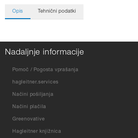
Opis
Tehnični podatki
Nadaljnje informacije
Pomoč / Pogosta vprašanja
hagleitner.services
Načini pošiljanja
Načini plačila
Greenovative
Hagleitner knjižnica