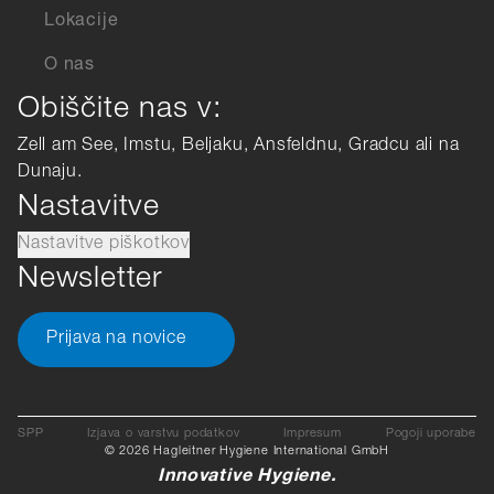
Lokacije
O nas
Obiščite nas v:
Zell am See, Imstu, Beljaku, Ansfeldnu, Gradcu ali na
Dunaju.
Nastavitve
Nastavitve piškotkov
Newsletter
Prijava na novice
SPP
Izjava o varstvu podatkov
Impresum
Pogoji uporabe
© 2026 Hagleitner Hygiene International GmbH
Innovative Hygiene.