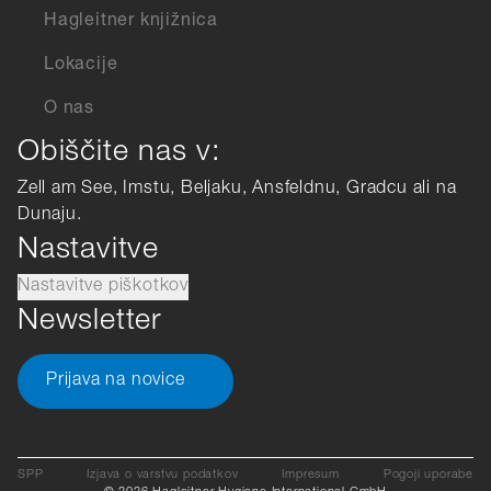
Hagleitner knjižnica
Lokacije
O nas
Obiščite nas v:
Zell am See, Imstu, Beljaku, Ansfeldnu, Gradcu ali na
Dunaju.
Nastavitve
Nastavitve piškotkov
Newsletter
Prijava na novice
SPP
Izjava o varstvu podatkov
Impresum
Pogoji uporabe