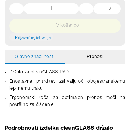
6
V košarico
Prijava/registracija
Glavne značilnosti
Prenosi
Držalo za cleanGLASS PAD
Enostavna pritrditev zahvaljujoč obojestranskemu
lepilnemu traku
Ergonomski ročaj za optimalen prenos moči na
površino za čiščenje
Podrobnosti izdelka cleanGLASS držalo