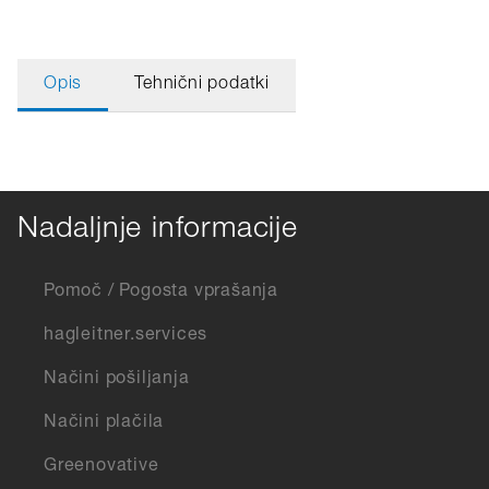
Opis
Tehnični podatki
Nadaljnje informacije
Pomoč / Pogosta vprašanja
hagleitner.services
Načini pošiljanja
Načini plačila
Greenovative