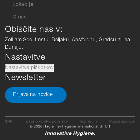
Lokacije
O nas
Obiščite nas v:
Zell am See, Imstu, Beljaku, Ansfeldnu, Gradcu ali na
Dunaju.
Nastavitve
Nastavitve piškotkov
Newsletter
Prijava na novice
SPP
Izjava o varstvu podatkov
Impresum
Pogoji uporabe
© 2026 Hagleitner Hygiene International GmbH
Innovative Hygiene.