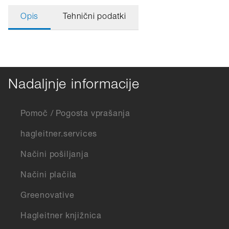
Opis
Tehnični podatki
Nadaljnje informacije
Pomoč / Pogosta vprašanja
hagleitner.services
Načini pošiljanja
Načini plačila
Greenovative
Hagleitner knjižnica