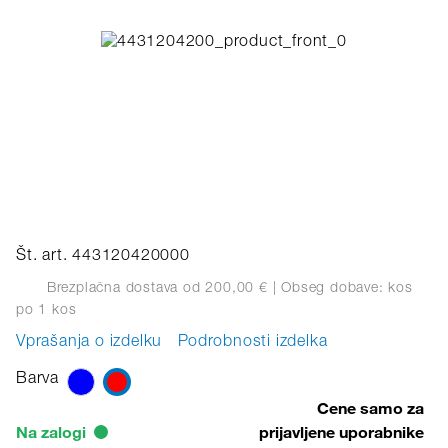
Št. art. 443120420000
Brezplačna dostava od 200,00 €
| Obseg dobave: kos
po 1 kos
Vprašanja o izdelku
Podrobnosti izdelka
Barva
Cene samo za
Na zalogi
prijavljene uporabnike