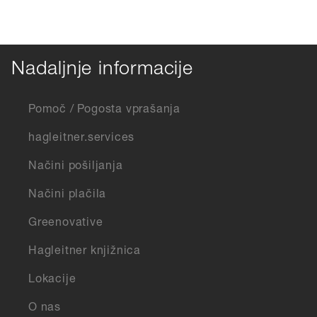
Nadaljnje informacije
Pomoč / Pogosta vprašanja
hagleitner.services
Načini pošiljanja
Načini plačila
Greenovative
Hagleitner knjižnica
Lokacije
O nas