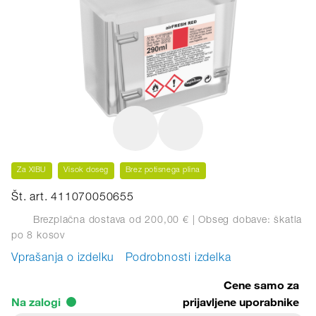
Za XIBU
Visok doseg
Brez potisnega plina
Št. art. 411070050655
Brezplačna dostava od 200,00 €
| Obseg dobave: škatla
po 8 kosov
Vprašanja o izdelku
Podrobnosti izdelka
Cene samo za
Na zalogi
prijavljene uporabnike