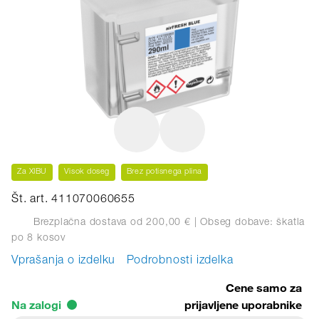
Za XIBU
Visok doseg
Brez potisnega plina
Št. art. 411070060655
Brezplačna dostava od 200,00 €
| Obseg dobave: škatla
po 8 kosov
Vprašanja o izdelku
Podrobnosti izdelka
Cene samo za
Na zalogi
prijavljene uporabnike