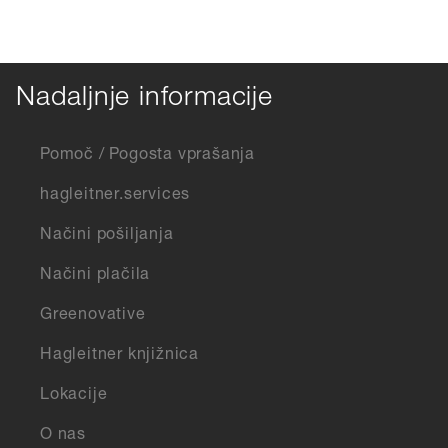
Nadaljnje informacije
Pomoč / Pogosta vprašanja
hagleitner.services
Načini pošiljanja
Načini plačila
Greenovative
Hagleitner knjižnica
Lokacije
O nas