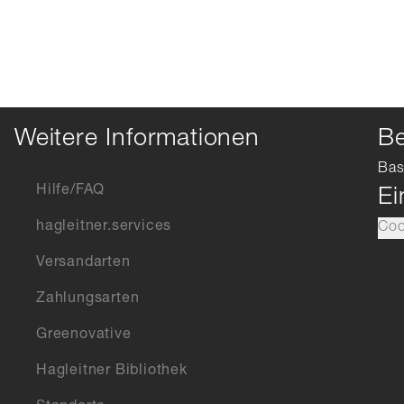
Weitere Informationen
Be
Bas
Hilfe/FAQ
Ei
hagleitner.services
Coo
Versandarten
Zahlungsarten
Greenovative
Hagleitner Bibliothek