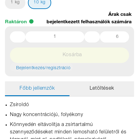
1 kg
10 kg
Árak csak
Raktáron
bejelentkezett felhasználók számára
6
Kosárba
Bejelentkezés/regisztráció
Főbb jellemzők
Letöltések
Zsíroldó
Nagy koncentrációjú, folyékony
Könnyedén eltávolítja a zsírtartalmú
szennyeződéseket minden lemosható felületről és