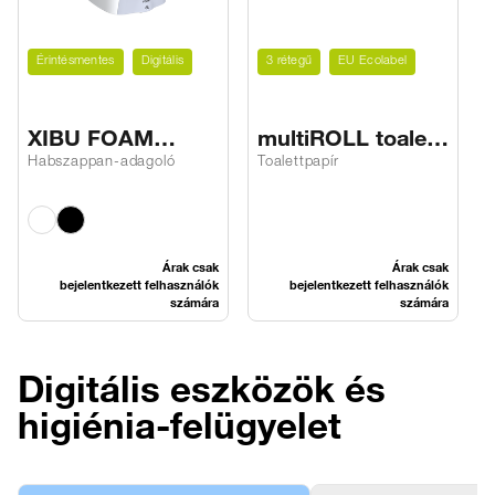
Érintésmentes
Digitális
3 rétegű
EU Ecolabel
XIBU FOAM
multiROLL toalett
hybrid
papír V3
Habszappan-adagoló
Toalettpapír
Árak csak
Árak csak
bejelentkezett felhasználók
bejelentkezett felhasználók
számára
számára
Digitális eszközök és
higiénia-felügyelet