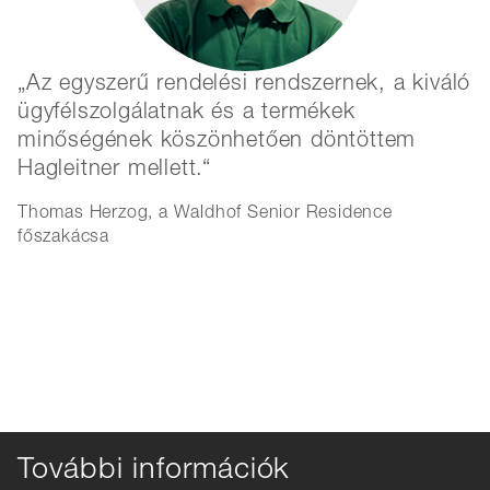
Az egyszerű rendelési rendszernek, a kiváló
T
ügyfélszolgálatnak és a termékek
a
minőségének köszönhetően döntöttem
m
Hagleitner mellett.
Z
g
Thomas Herzog, a Waldhof Senior Residence
m
főszakácsa
r
Ge
Cs
További információk