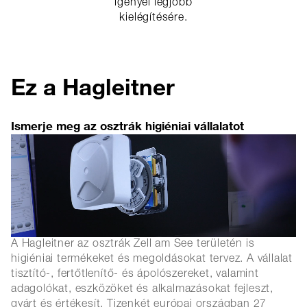
igényei legjobb
kielégítésére.
Ez a Hagleitner
Ismerje meg az osztrák higiéniai vállalatot
A Hagleitner az osztrák Zell am See területén is
higiéniai termékeket és megoldásokat tervez. A vállalat
tisztító-, fertőtlenítő- és ápolószereket, valamint
adagolókat, eszközöket és alkalmazásokat fejleszt,
gyárt és értékesít. Tizenkét európai országban 27