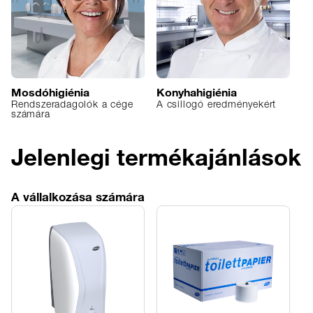
Mosdóhigiénia
Konyhahigiénia
M
Rendszeradagolók a cége
A csillogó eredményekért
Ti
számára
Jelenlegi termékajánlások
A vállalkozása számára