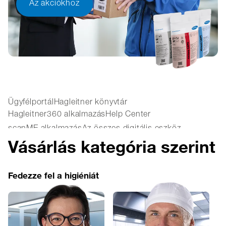
Az akciókhoz
Ügyfélportál
Hagleitner könyvtár
Hagleitner360 alkalmazás
Help Center
scanME alkalmazás
Az összes digitális eszköz
Vásárlás kategória szerint
Fedezze fel a higiéniát