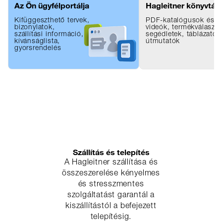
Az Ön ügyfélportálja
Hagleitner könyvtár
Kifüggeszthető tervek,
PDF-katalógusok és b
bizonylatok,
videók, termékválasztá
szállítási információ,
segédletek, táblázatok
kívánságlista,
útmutatók
gyorsrendelés
Szállítás és telepítés
A Hagleitner szállítása és
összeszerelése kényelmes
és stresszmentes
szolgáltatást garantál a
kiszállítástól a befejezett
telepítésig.