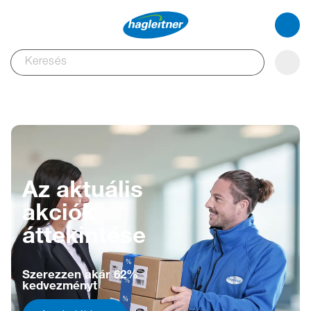
Az aktuális
akciók
áttekintése
Szerezzen akár 62%
kedvezményt