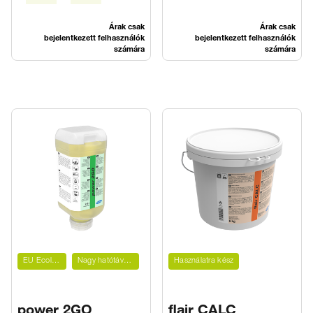
Árak csak
Árak csak
bejelentkezett felhasználók
bejelentkezett felhasználók
számára
számára
EU Ecolabel
Nagy hatótávolság
Használatra kész
power 2GO
flair CALC