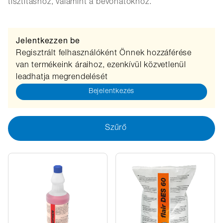
tisztításhoz, valamint a bevonatokhoz.
Jelentkezzen be
Regisztrált felhasználóként Önnek hozzáférése
van termékeink áraihoz, ezenkívül közvetlenül
leadhatja megrendelését
Bejelentkezés
Szűrő