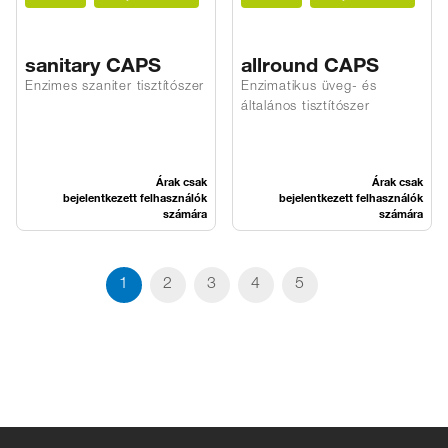
sanitary CAPS
allround CAPS
Enzimes szaniter tisztítószer
Enzimatikus üveg- és
általános tisztítószer
Árak csak
Árak csak
bejelentkezett felhasználók
bejelentkezett felhasználók
számára
számára
1
2
3
4
5