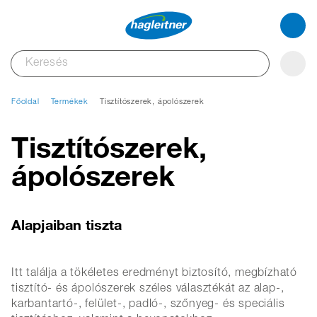
Főoldal
Termékek
Tisztítószerek, ápolószerek
Tisztítószerek,
ápolószerek
Alapjaiban tiszta
Itt találja a tökéletes eredményt biztosító, megbízható
tisztító- és ápolószerek széles választékát az alap-,
karbantartó-, felület-, padló-, szőnyeg- és speciális