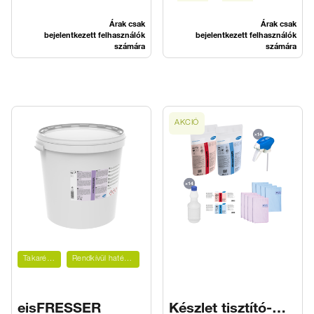
Árak csak
Árak csak
bejelentkezett felhasználók
bejelentkezett felhasználók
számára
számára
AKCIÓ
Takarékos
Rendkívül hatékony
eisFRESSER
Készlet tisztító-