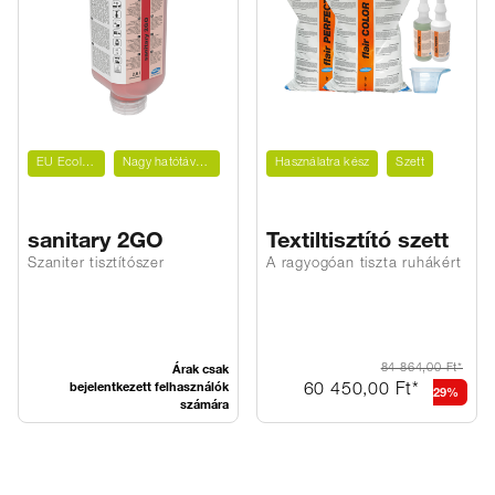
EU Ecolabel
Nagy hatótávolság
Használatra kész
Szett
sanitary 2GO
Textiltisztító szett
Szaniter tisztítószer
A ragyogóan tiszta ruhákért
Árak csak
84 864,00 Ft*
bejelentkezett felhasználók
60 450,00 Ft*
29%
számára