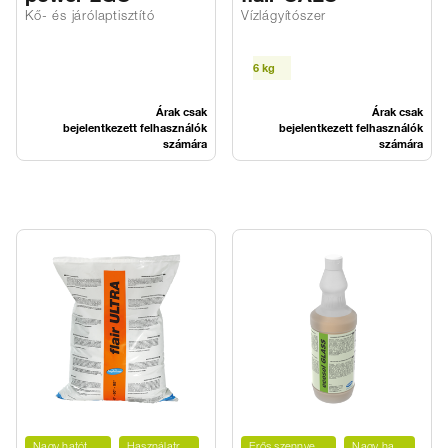
Kő- és járólaptisztító
Vízlágyítószer
6 kg
Árak csak
Árak csak
bejelentkezett felhasználók
bejelentkezett felhasználók
számára
számára
Nagy hatótávolság
Használatra kész
Erős szennyeződések ellen
Nagy hatótávolság