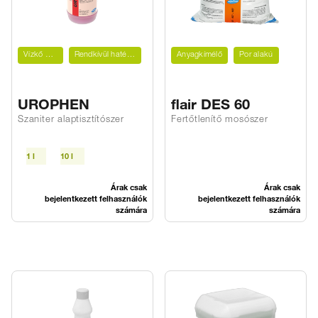
Vízkő ellen
Rendkívül hatékony
Anyagkímélő
Por alakú
UROPHEN
flair DES 60
Szaniter alaptisztítószer
Fertőtlenítő mosószer
1 l
10 l
Árak csak
Árak csak
bejelentkezett felhasználók
bejelentkezett felhasználók
számára
számára