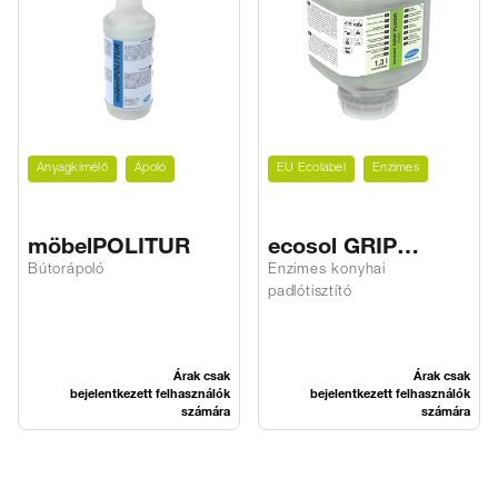
Anyagkímélő
Ápoló
EU Ecolabel
Enzimes
möbelPOLITUR
ecosol GRIP
FLOOR 4MIX
Bútorápoló
Enzimes konyhai
padlótisztító
Árak csak
Árak csak
bejelentkezett felhasználók
bejelentkezett felhasználók
számára
számára