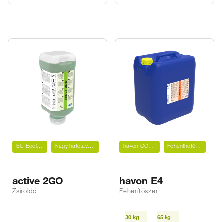
EU Ecolabel
Nagy hatótávolság
havon CONTROL-hoz
Fehéríthető foltok ellen
active 2GO
havon E4
Zsíroldó
Fehérítőszer
30 kg
65 kg