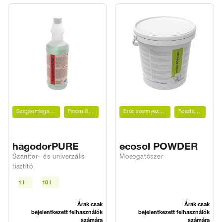
Szagsemlegesítő
Finom illatú
Erős szennyeződések ellen
Foszfátmentes
hagodorPURE
ecosol POWDER
Szaniter- és univerzális
Mosogatószer
tisztító
1 l
10 l
Árak csak
Árak csak
bejelentkezett felhasználók
bejelentkezett felhasználók
számára
számára