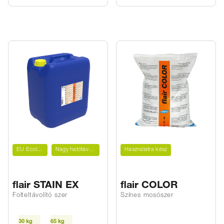
EU Ecolabel
Nagy hatótávolság
Használatra kész
flair STAIN EX
flair COLOR
Folteltávolító szer
Színes mosószer
30 kg
65 kg