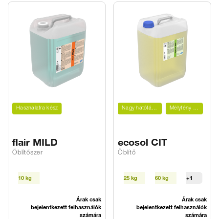
Használatra kész
Nagy hatótávolság
Mélyfény hatás
flair MILD
ecosol CIT
Öblítőszer
Öblítő
10 kg
25 kg
60 kg
+1
Árak csak
Árak csak
bejelentkezett felhasználók
bejelentkezett felhasználók
számára
számára