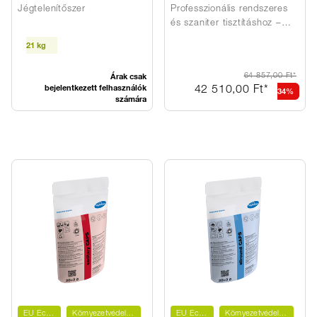
CAPS
Jégtelenítőszer
Professzionális rendszeres
és szaniter tisztításhoz –
előre adagolt tisztítószeres
21 kg
tasakokkal
Árak csak
64 857,00 Ft*
bejelentkezett felhasználók
42 510,00 Ft*
34%
számára
EU Ecolabel
Környezetvédelmi címke
EU Ecolabel
Környezetvédelmi címke