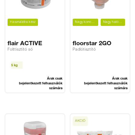
Használatra kész
Nagy koncentrátum
Nagy hatótávolság
flair ACTIVE
floorstar 2GO
Folttisztító só
Padlótisztító
5 kg
Árak csak
Árak csak
bejelentkezett felhasználók
bejelentkezett felhasználók
számára
számára
AKCIÓ