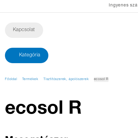
Ingyenes szál
Kapcsolat
Kategória
Főoldal
Termékek
Tisztítószerek, ápolószerek
ecosol R
ecosol R