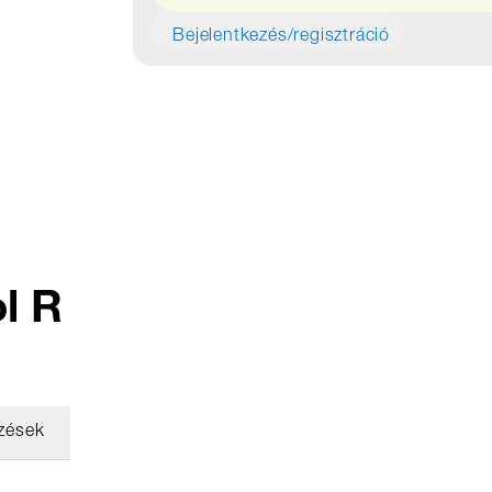
Bejelentkezés/regisztráció
l R
zések