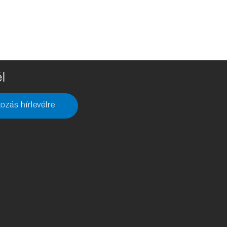
l
kozás hírlevélre