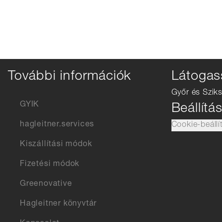
További információk
Látogas
Győr és Sziks
GYIK
Beállítá
hagleitner.services
Cookie-beállí
Kiszállítási módok
Fizetési módok
Greenovative
Hagleitner könyvtár