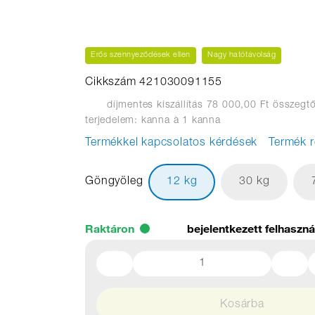
Erős szennyeződések ellen
Nagy hatótávolság
Cikkszám 421030091155
díjmentes kiszállítás 78 000,00 Ft összegtő
terjedelem: kanna
à 1 kanna
Termékkel kapcsolatos kérdések
Termék r
Göngyöleg
12 kg
30 kg
Raktáron
bejelentkezett felhaszn
Kosárba