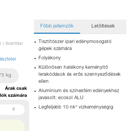
Főbb jellemzők
Letöltések
Tisztítószer ipari edénymosogató
l
| Szállítási
gépek számára
Folyékony
észletei
Különösen hatékony keményítő
lerakódások és erős szennyeződések
75 kg
ellen
Árak csak
Alumínium és színesfém edényekhez
álók számára
javasolt: ecosol ALU
Legfeljebb 10 nk° vízkeménységig
6