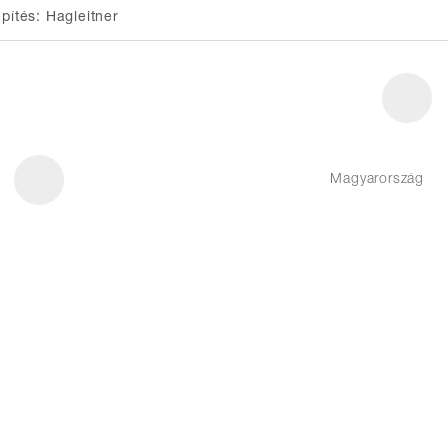
epítés: Hagleitner
Magyarország