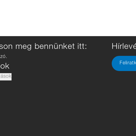
son meg bennünket itt:
Hírlevé
zó.
Felirat
sok
tások