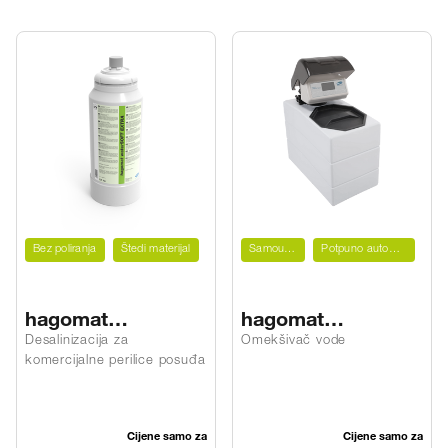
Bez poliranja
Štedi materijal
Samoučeći
Potpuno automatski
hagomat
hagomat
waterSOFT EXTRA
waterSOFT BASIC
Desalinizacija za
Omekšivač vode
komercijalne perilice posuđa
Cijene samo za
Cijene samo za