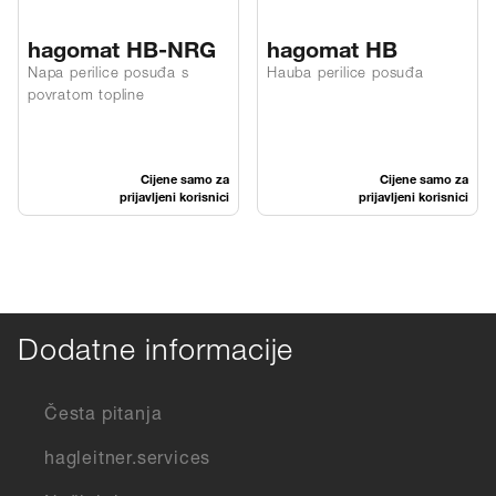
hagomat HB-NRG
hagomat HB
Napa perilice posuđa s
Hauba perilice posuđa
povratom topline
Cijene samo za
Cijene samo za
prijavljeni korisnici
prijavljeni korisnici
Dodatne informacije
Česta pitanja
hagleitner.services