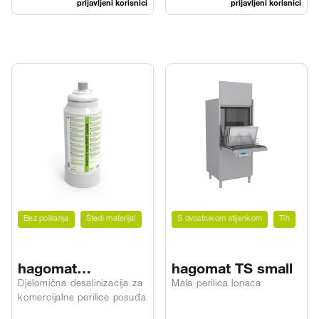
prijavljeni korisnici
prijavljeni korisnici
Bez poliranja
Štedi materijal
S dvostrukom stijenkom
Tih
hagomat
hagomat TS small
waterSOFT CLEAN
Djelomična desalinizacija za
Mala perilica lonaca
komercijalne perilice posuđa