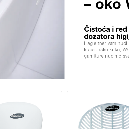
– oko
Čistoća i red
dozatora higi
Hagleitner vam nudi 
kupaonske kuke, WC 
garniture nudimo sve