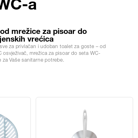
 WC-a
 od mrežice za pisoar do
jenskih vrećica
sve za privlačan i udoban toalet za goste – od
osvježivač, mrežica za pisoar do seta WC-
 za Vaše sanitarne potrebe.