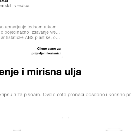
BAG
jenskih vrećica
o upravljanje jednom rukom
 pojedinačno izdavanje vrećice
tatičke ABS plastike, otporna na udarce
Cijene samo za
prijavljeni korisnici
nje i mirisna ulja
kapsula za pisoare. Ovdje ćete pronaći posebne i korisne pr