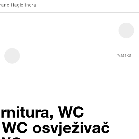
rane Hagleitnera
Hrvatska
rnitura, WC
 WC osvježivač