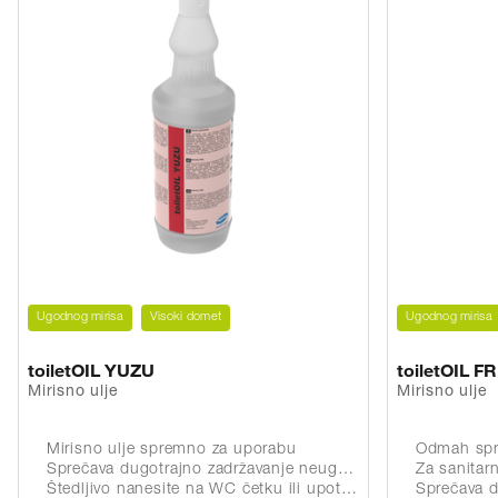
Ugodnog mirisa
Visoki domet
Ugodnog mirisa
toiletOIL YUZU
toiletOIL F
Mirisno ulje
Mirisno ulje
Mirisno ulje spremno za uporabu
Odmah spr
Sprečava dugotrajno zadržavanje neugodnih mirisa
Za sanitar
Štedljivo nanesite na WC četku ili upotrijebite s mirisnim štapićima
Sprečava dugot