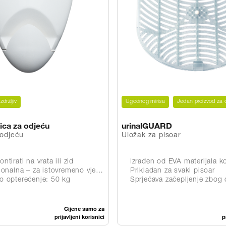
Izdržljiv
Ugodnog mirisa
Jedan proizvod za c
ica za odjeću
urinalGUARD
 odjeću
Uložak za pisoar
tirati na vrata ili zid
Izrađen od EVA materijala koji se mo
 – za istovremeno vješanje odjeće i torba
Prikladan za svaki pisoar
 opterećenje: 50 kg
Sprječava začepljenje zbog cigaret
Cijene samo za
prijavljeni korisnici
p