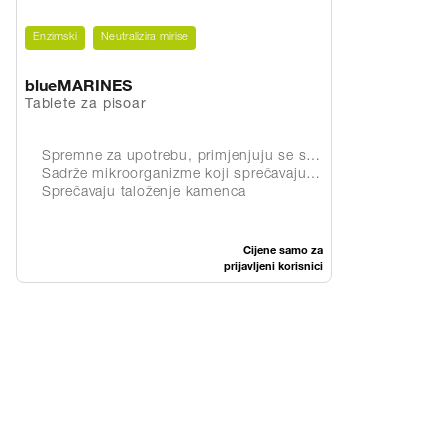
Enzimski
Neutralizira mirise
blueMARINES
Tablete za pisoar
Spremne za upotrebu, primjenjuju se s uloškom za pisoar
Sadrže mikroorganizme koji sprečavaju stvaranje neugodnih mirisa
Sprečavaju taloženje kamenca
Cijene samo za
prijavljeni korisnici