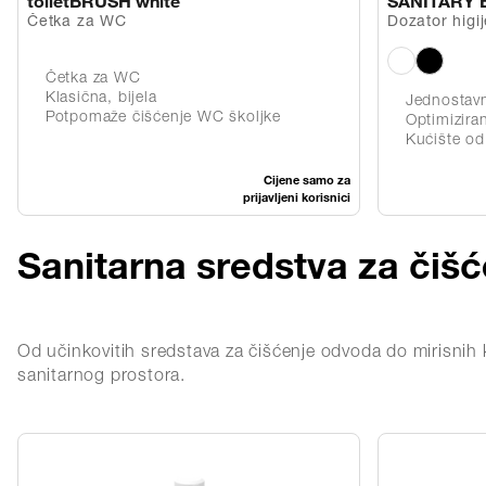
toiletBRUSH white
SANITARY 
Četka za WC
Dozator higi
Četka za WC
Klasična, bijela
Jednostavn
Potpomaže čišćenje WC školjke
Optimizirano
Kućište od antis
Cijene samo za
prijavljeni korisnici
Sanitarna sredstva za čišće
Od učinkovitih sredstava za čišćenje odvoda do mirisnih 
sanitarnog prostora.