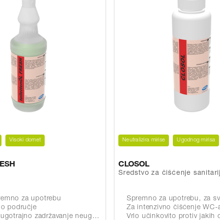
Visoki domet
Neutralizira mirise
Ugodnog mirisa
RESH
CLOSOL
Sredstvo za čišćenje sanitari
emno za upotrebu
Spremno za upotrebu, za svakodn
no područje
Za intenzivno čišćenje WC-a
rajno zadržavanje neugodnih mirisa
Vrlo učinkovito protiv jakih onečišćenja i naslaga (npr. kam