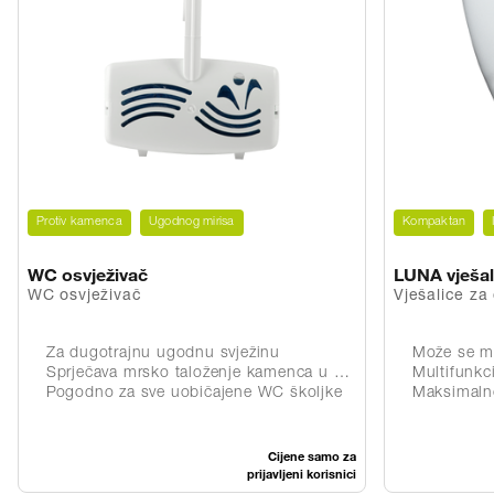
Protiv kamenca
Ugodnog mirisa
Kompaktan
WC osvježivač
LUNA vješal
WC osvježivač
Vješalice za
Za dugotrajnu ugodnu svježinu
Može se mon
Sprječava mrsko taloženje kamenca u WC školjci
Multifunkcionalna
Pogodno za sve uobičajene WC školjke
Maksimalno
Cijene samo za
prijavljeni korisnici