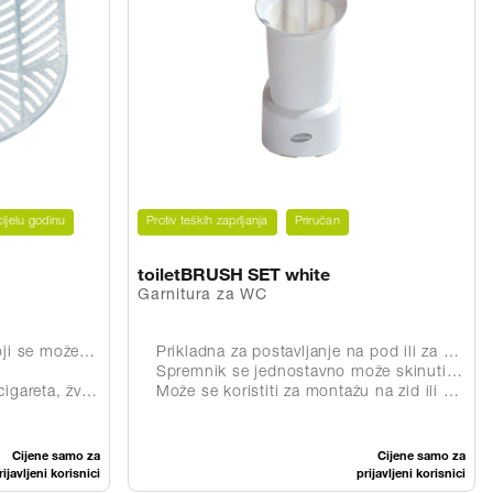
ijelu godinu
Protiv teških zaprljanja
Priručan
toiletBRUSH SET white
Garnitura za WC
že reciklirati
Prikladna za postavljanje na pod ili za montažu na zid
Spremnik se jednostavno može skinuti za čišćenje
a, žvaka i sl.
Može se koristiti za montažu na zid ili kao stajaća garnitura
Cijene samo za
Cijene samo za
rijavljeni korisnici
prijavljeni korisnici