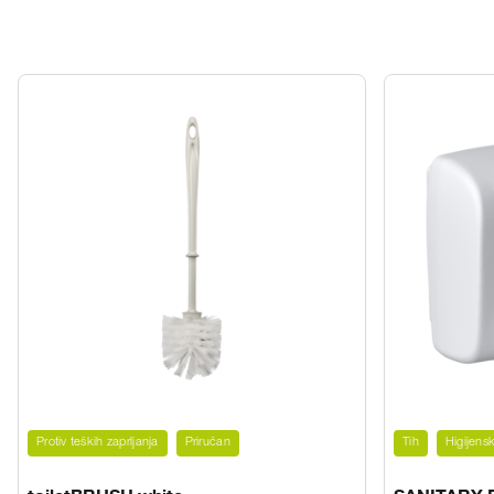
Protiv teških zaprljanja
Priručan
Tih
Higijensk