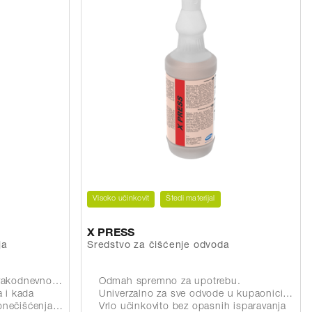
Visoko učinkovit
Štedi materijal
X PRESS
ja
Sredstvo za čišćenje odvoda
evno čišćenje
Odmah spremno za upotrebu.
 i kada
Univerzalno za sve odvode u kupaonici i kuhinji
enca, mokraćnog kamenca)
Vrlo učinkovito bez opasnih isparavanja