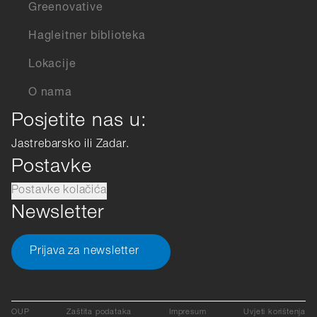
Greenovative
Hagleitner biblioteka
Lokacije
O nama
Posjetite nas u:
Jastrebarsko ili Zadar.
Postavke
Postavke kolačića
Newsletter
Prijava za newsletter
OUP
Zaštita podataka
Impresum
Uvjeti korištenja