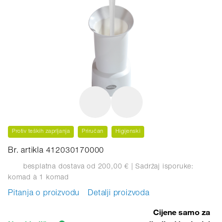
Protiv teških zaprljanja
Priručan
Higijenski
Br. artikla 412030170000
besplatna dostava od 200,00 €
| Sadržaj isporuke:
komad
à 1 komad
Pitanja o proizvodu
Detalji proizvoda
Cijene samo za