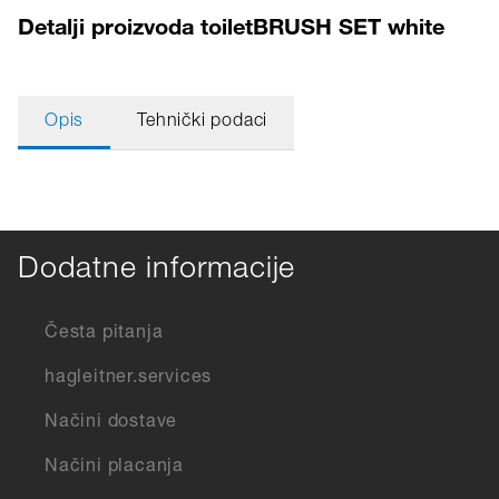
Detalji proizvoda toiletBRUSH SET white
Opis
Tehnički podaci
Dodatne informacije
Česta pitanja
hagleitner.services
Načini dostave
Načini placanja