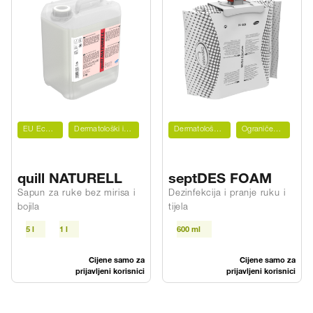
EU Ecolabel
Dermatološki ispitano
Dermatološki ispitano
Ograničeni virucid
quill NATURELL
septDES FOAM
Sapun za ruke bez mirisa i
Dezinfekcija i pranje ruku i
bojila
tijela
5 l
1 l
600 ml
Cijene samo za
Cijene samo za
prijavljeni korisnici
prijavljeni korisnici