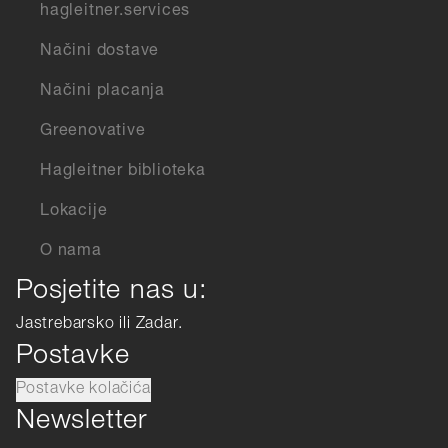
hagleitner.services
Načini dostave
Načini placanja
Greenovative
Hagleitner biblioteka
Lokacije
O nama
Posjetite nas u:
Jastrebarsko ili Zadar.
Postavke
Postavke kolačića
Newsletter