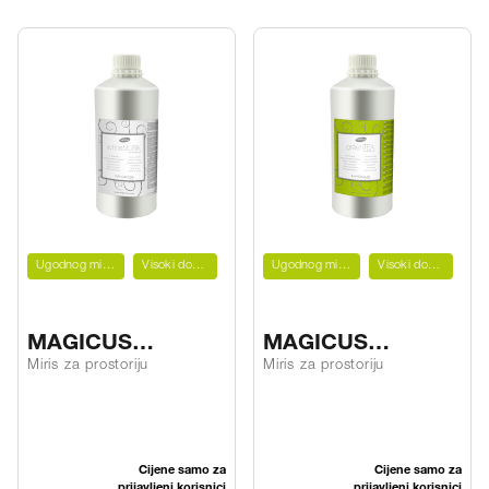
Ugodnog mirisa
Visoki domet
Ugodnog mirisa
Visoki domet
MAGICUS
MAGICUS
whiteMUSK
greenTEA
Miris za prostoriju
Miris za prostoriju
Cijene samo za
Cijene samo za
prijavljeni korisnici
prijavljeni korisnici