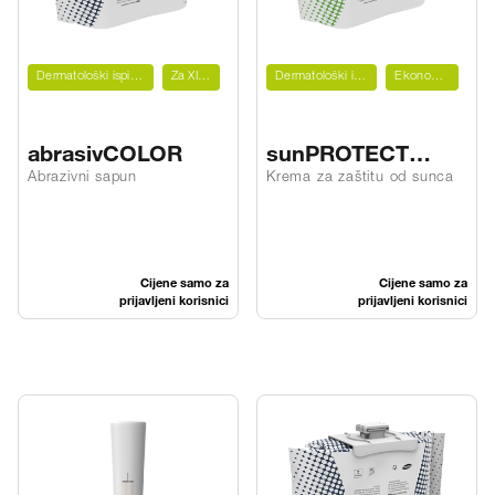
Dermatološki ispitano
Za XIBU
Dermatološki ispitano
Ekonomično
abrasivCOLOR
sunPROTECT
PURE 50+
Abrazivni sapun
Krema za zaštitu od sunca
Cijene samo za
Cijene samo za
prijavljeni korisnici
prijavljeni korisnici