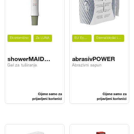
Ekonomično
Za LUNA
EU Ecolabel
Dermatološki ispitano
showerMAID
abrasivPOWER
hair&BODY asia
Gel za tuširanje
Abrazivni sapun
Cijene samo za
Cijene samo za
prijavljeni korisnici
prijavljeni korisnici