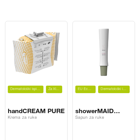
Dermatološki ispitano
Za XIBU
EU Ecolabel
Dermatološki ispitano
handCREAM PURE
showerMAID
handSOAP rose
Krema za ruke
Sapun za ruke