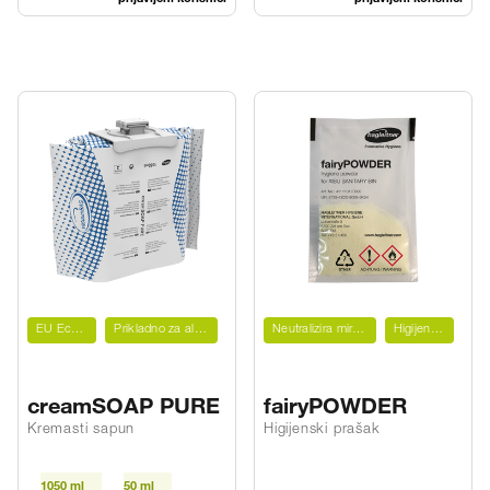
EU Ecolabel
Prikladno za alergičare
Neutralizira mirise
Higijenski
creamSOAP PURE
fairyPOWDER
Kremasti sapun
Higijenski prašak
1050 ml
50 ml