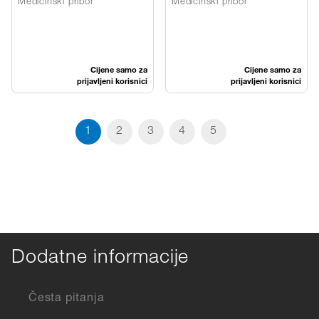
Medicinski pribor
Medicinski pribor
Cijene samo za
Cijene samo za
prijavljeni korisnici
prijavljeni korisnici
1
2
3
4
5
Dodatne informacije
Česta pitanja