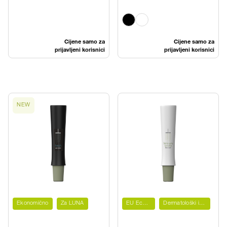
soft
Cijene samo za
Cijene samo za
prijavljeni korisnici
prijavljeni korisnici
NEW
Ekonomično
Za LUNA
EU Ecolabel
Dermatološki ispitano