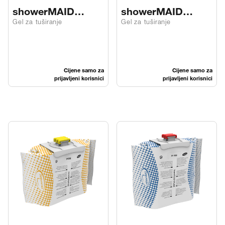
showerMAID
showerMAID
hair&BODY fresh
hair&BODY
Gel za tuširanje
Gel za tuširanje
bl
lemongrass
Cijene samo za
Cijene samo za
prijavljeni korisnici
prijavljeni korisnici