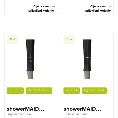
Cijene samo za
Cijene samo za
prijavljeni korisnici
prijavljeni korisnici
NEW
NEW
EU Ecolabel
Dermatološki ispitano
Za LUNA
Ugodnog mirisa
showerMAID
showerMAID
handSOAP rose bl
hand&bodyLOTION
Sapun za ruke
Losion za tijelo