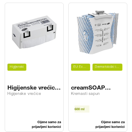
Higijenski
EU Ecolabel
Dermatološki ispitano
Higijenske vrećice
creamSOAP
za žene
PREMIUM
Higijenske vrećice
Kremasti sapun
600 ml
Cijene samo za
Cijene samo za
prijavljeni korisnici
prijavljeni korisnici