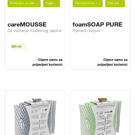
Prikladno za alergičare
Higijenski
Dermatološki ispitano
Bez parfema
careMOUSSE
foamSOAP PURE
Za vlaženje toaletnog papira
Pjenasti sapun
300 ml
Cijene samo za
Cijene samo za
prijavljeni korisnici
prijavljeni korisnici