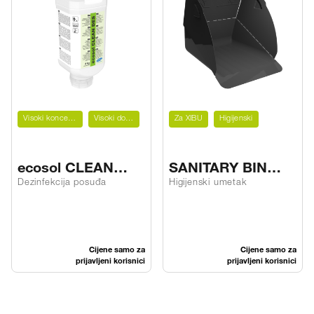
Visoki koncentrat
Visoki domet
Za XIBU
Higijenski
ecosol CLEAN
SANITARY BIN
DES
hygieneCOVER
Dezinfekcija posuđa
Higijenski umetak
Cijene samo za
Cijene samo za
prijavljeni korisnici
prijavljeni korisnici