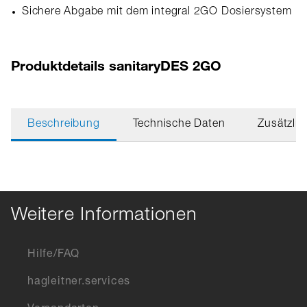
Sichere Abgabe mit dem integral 2GO Dosiersystem
Produktdetails sanitaryDES 2GO
Beschreibung
Technische Daten
Zusätzlic
Weitere Informationen
Hilfe/FAQ
hagleitner.services