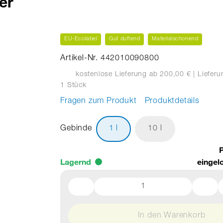
er
EU-Ecolabel
Gut duftend
Materialschonend
Artikel-Nr. 442010090800
kostenlose Lieferung ab 200,00 €
| Liefer
1 Stück
Fragen zum Produkt
Produktdetails
Gebinde
1 l
10 l
P
Lagernd
eingel
In den Warenkorb