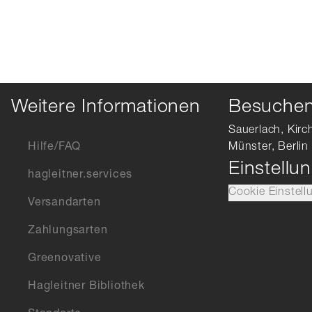
Weitere Informationen
Besuchen 
Sauerlach, Kirc
Hilfe/FAQ
Münster, Berlin
Einstellu
hagleitner.services
Cookie Einstell
Versandarten
Zahlungsarten
Greenovative
Hagleitner Bibliothek