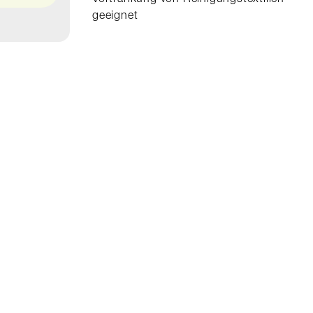
Vortränkung von Reinigungstextilien
geeignet