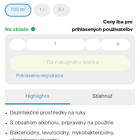
700 ml
1 l
5 l
Ceny iba pre
Na sklade
prihlásených používateľov
6
Do nákupného košíka
Prihlásenie/registrácia
Highlights
Stiahnuť
Dezinfekčné prostriedky na ruky
S obsahom alkoholu, pripravený na použitie
Baktericídny, levurocídny, mykobaktericídny,