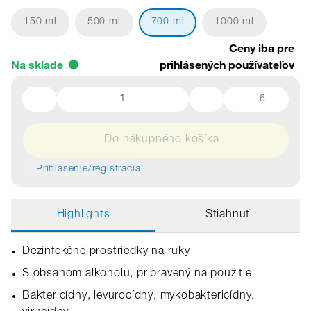
150 ml
500 ml
700 ml
1000 ml
Ceny iba pre
Na sklade
prihlásených používateľov
6
Do nákupného košíka
Prihlásenie/registrácia
Highlights
Stiahnuť
Dezinfekčné prostriedky na ruky
S obsahom alkoholu, pripravený na použitie
Baktericídny, levurocídny, mykobaktericídny,