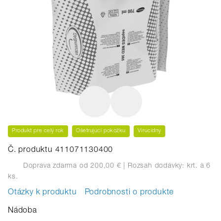
Produkt pre celý rok
Ošetrujúci pokožku
Virucídny
Č. produktu 411071130400
Doprava zdarma od 200,00 €
| Rozsah dodávky: krt.
à 6
ks.
Otázky k produktu
Podrobnosti o produkte
Nádoba