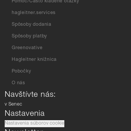
Pomoc/Často kladené otázky
hagleitner.services
Spôsoby dodania
Spôsoby platby
Greenovative
Hagleitner knižnica
Pobočky
O nás
Navštívte nás:
v Senec
Nastavenia
Nastavenia súborov cookie