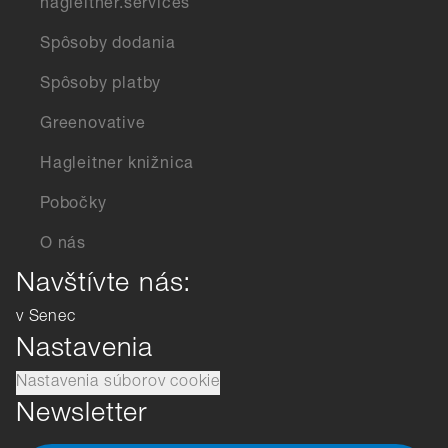
hagleitner.services
Spôsoby dodania
Spôsoby platby
Greenovative
Hagleitner knižnica
Pobočky
O nás
Navštívte nás:
v Senec
Nastavenia
Nastavenia súborov cookie
Newsletter