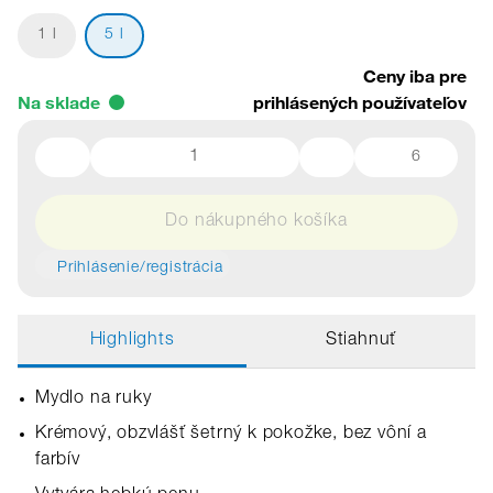
1 l
5 l
Ceny iba pre
Na sklade
prihlásených používateľov
6
Do nákupného košíka
Prihlásenie/registrácia
Highlights
Stiahnuť
Mydlo na ruky
Krémový, obzvlášť šetrný k pokožke, bez vôní a
farbív