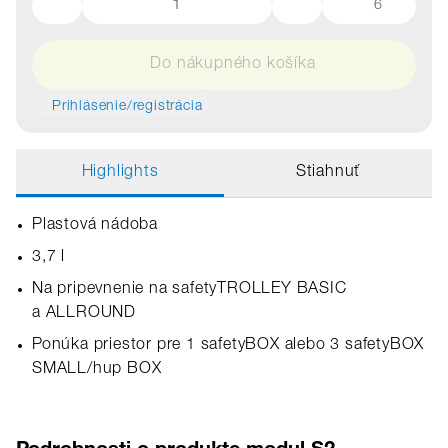
6
Do nákupného košíka
Prihlásenie/registrácia
Highlights
Stiahnuť
Plastová nádoba
3,7 l
Na pripevnenie na safetyTROLLEY BASIC
a ALLROUND
Ponúka priestor pre 1 safetyBOX alebo 3 safetyBOX
SMALL/hup BOX
Podrobnosti o produkte modul S2