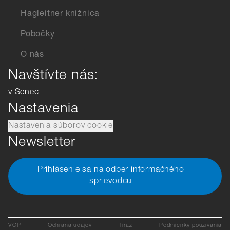
Hagleitner knižnica
Pobočky
O nás
Navštívte nás:
v Senec
Nastavenia
Nastavenia súborov cookie
Newsletter
Prihlásenie sa na odber informačného
sprievodcu
VOP
Ochrana údajov
Tiráž
Podmienky používania