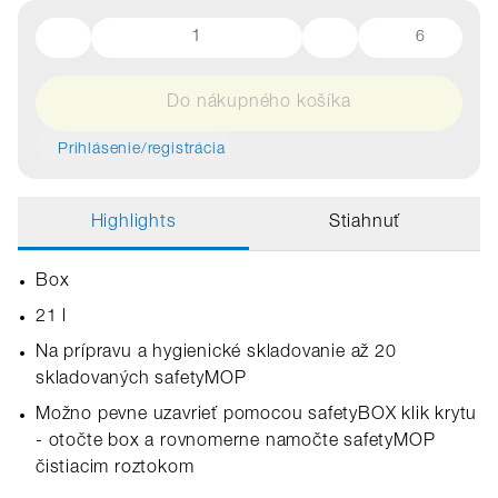
6
Do nákupného košíka
Prihlásenie/registrácia
Highlights
Stiahnuť
Box
21 l
Na prípravu a hygienické skladovanie až 20
skladovaných safetyMOP
Možno pevne uzavrieť pomocou safetyBOX klik krytu
- otočte box a rovnomerne namočte safetyMOP
čistiacim roztokom