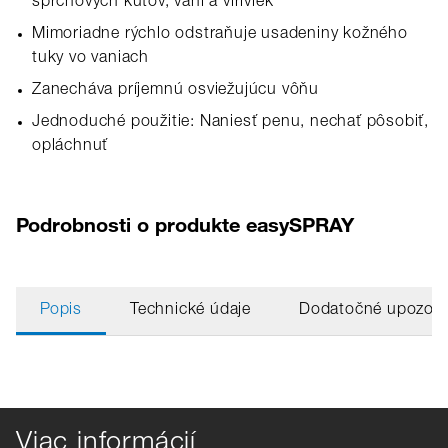
sprchových kútov, vaní a víriviek
Mimoriadne rýchlo odstraňuje usadeniny kožného
tuky vo vaniach
Zanecháva príjemnú osviežujúcu vôňu
Jednoduché použitie: Naniesť penu, nechať pôsobiť,
opláchnuť
Podrobnosti o produkte easySPRAY
Popis
Technické údaje
Dodatočné upozorn
Viac informácií