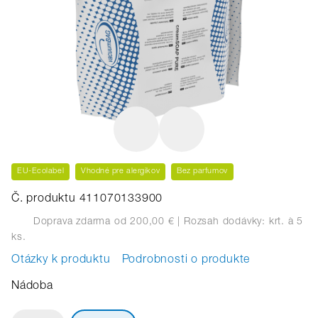
EU-Ecolabel
Vhodné pre alergikov
Bez parfumov
Č. produktu 411070133900
Doprava zdarma od 200,00 €
| Rozsah dodávky: krt.
à 5
ks.
Otázky k produktu
Podrobnosti o produkte
Nádoba