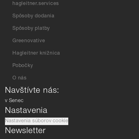
hagleitner.services
Spôsoby dodania
Spôsoby platby
Greenovative
Hagleitner knižnica
Pobočky
O nás
Navštívte nás:
v Senec
Nastavenia
Nastavenia súborov cookie
Newsletter