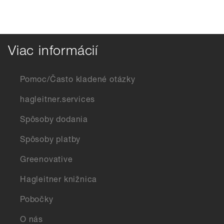
Viac informácií
Pomoc/Často kladené otázky
hagleitner.services
Spôsoby dodania
Spôsoby platby
Greenovative
Hagleitner knižnica
Pobočky
O nás