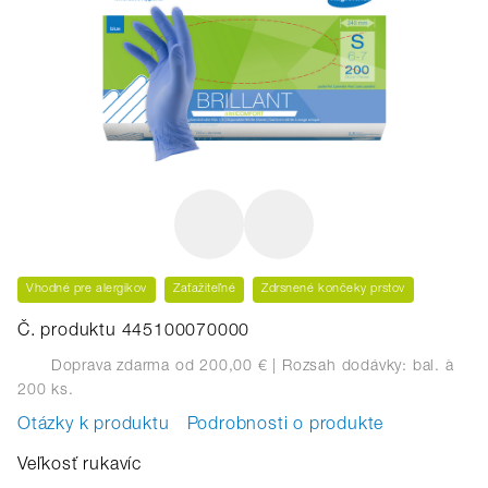
Vhodné pre alergikov
Zaťažiteľné
Zdrsnené končeky prstov
Č. produktu 445100070000
Doprava zdarma od 200,00 €
| Rozsah dodávky: bal.
à
200 ks.
Otázky k produktu
Podrobnosti o produkte
Veľkosť rukavíc