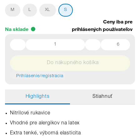
M
L
XL
S
Ceny iba pre
Na sklade
prihlásených používateľov
6
Do nákupného košíka
Prihlásenie/registrácia
Highlights
Stiahnuť
Nitrilové rukavice
Vhodné pre alergikov na latex
Extra tenké, výborná elasticita