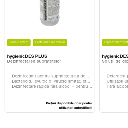
Virucid limitat
Protejează materialul
Superconcentra
hygienicDES PLUS
hygienicDE
Dezinfectarea suprafețelor
Soluții de de
Dezinfectant pentru suprafețe gata de utilizare
Detergent p
Bactericid, levurocid, virucid limitat; efect suplimentar virucid împotriva poliovirusurilor și rotavirusurilor
Utilizabil universal
Dezinfectare rapidă fără alcool – pentru suprafețe delicate
Fără alcool
Prețuri disponibile doar pentru
utilizatori autentificați