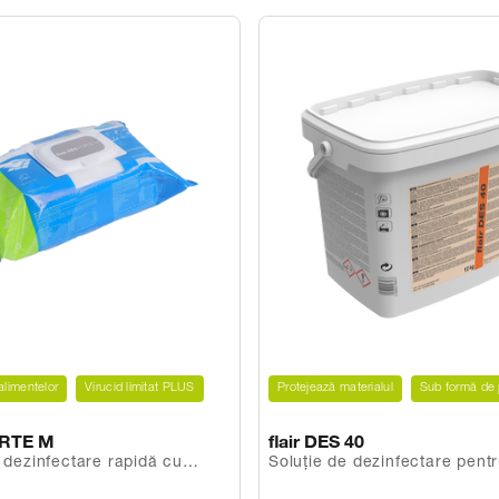
alimentelor
Virucid limitat PLUS
Protejează materialul
Sub formă de 
ORTE M
flair DES 40
 dezinfectare rapidă cu
Soluție de dezinfectare pentr