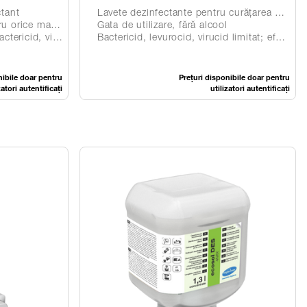
ctant
Lavete dezinfectante pentru curățarea suprafețelor în Flowpack
așină de spălat
Gata de utilizare, fără alcool
 sporocid, fungicid
Bactericid, levurocid, virucid limitat; efect suplimentar virucid împotriva poliovirusurilor și rotavirusurilor
nibile doar pentru
Prețuri disponibile doar pentru
zatori autentificați
utilizatori autentificați