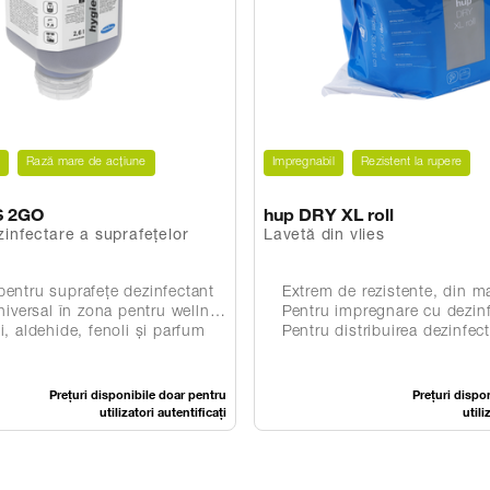
t
Rază mare de acțiune
Impregnabil
Rezistent la rupere
S 2GO
hup DRY XL roll
zinfectare a suprafețelor
Lavetă din vlies
entru suprafețe dezinfectant
Extrem de rezistente, din material nețesut calitativ
 în zona pentru wellness și în domeniul sănătății
Pentru impregnare cu dezinf
i, aldehide, fenoli și parfum
Pentru distribuirea dezinfect
Prețuri disponibile doar pentru
Prețuri dispo
utilizatori autentificați
utili