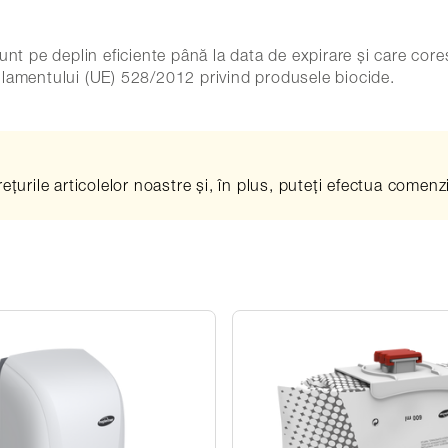
 sunt pe deplin eficiente până la data de expirare și care co
egulamentului (UE) 528/2012 privind produsele biocide.
prețurile articolelor noastre și, în plus, puteți efectua comen