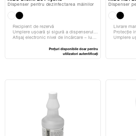
Dispenser pentru dezinfectarea mâinilor
Dispenser pe
pielii şi igie
Recipient de rezervă
Livrare ma
Umplere ușoară și sigură a dispenserului datorită sistemului inovator vacuumBAG
Protecție î
Afișaj electronic nivel de încărcare – lumină LED intermitentă
Umplere ușoară și sigur
Prețuri disponibile doar pentru
utilizatori autentificați