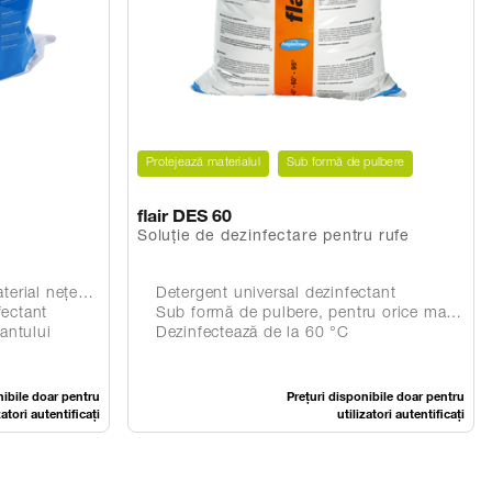
Protejează materialul
Sub formă de pulbere
flair DES 60
Soluție de dezinfectare pentru rufe
, care nu lasă scame
Detergent universal dezinfectant
ectant
Sub formă de pulbere, pentru orice mașină de spălat
antului
Dezinfectează de la 60 °C
nibile doar pentru
Prețuri disponibile doar pentru
zatori autentificați
utilizatori autentificați