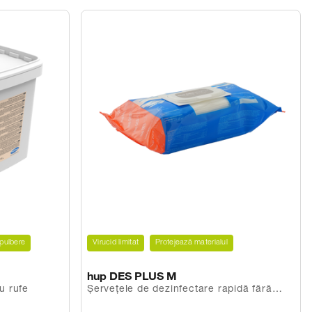
pulbere
Virucid limitat
Protejează materialul
hup DES PLUS M
u rufe
Șervețele de dezinfectare rapidă fără
alcool