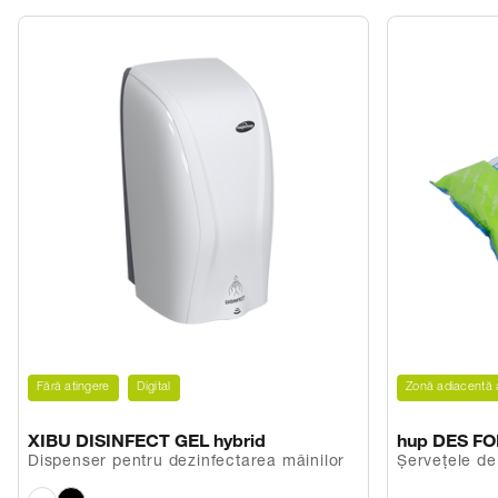
Fără atingere
Digital
Zonă adiacentă 
XIBU DISINFECT GEL hybrid
hup DES F
Dispenser pentru dezinfectarea mâinilor
Șervețele de
alcool