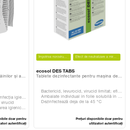
Împotriva norovirusurilor
Efect de neutralizare a mirosurilor
ecosol DES TABS
inilor și a
Tablete dezinfectante pentru maşina de
spălat vase
Bactericid, levurocid, virucid limitat; eficient împotriva coronavirusurilor și norovirusurilor
Ambalate individual în folie solubilă în apă
enică a mâinilor
Dezinfectează deja de la 45 °C
 virucid
nică a mâinilor
nibile doar pentru
Prețuri disponibile doar pentru
zatori autentificați
utilizatori autentificați