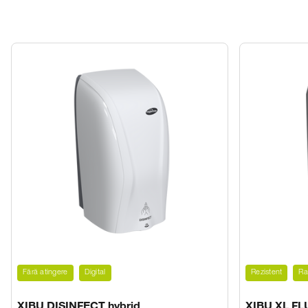
Fără atingere
Digital
Rezistent
Ra
XIBU DISINFECT hybrid
XIBU XL FL