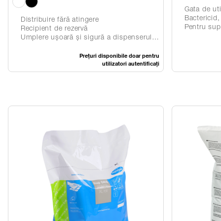
Gata de uti
Bactericid, levurocid, micobactericid,
Distribuire fără atingere
Pentru suprafețe 
Recipient de rezervă
Umplere ușoară și sigură a dispenserului datorită sistemului inovator vacuumBAG
Prețuri disponibile doar pentru
utilizatori autentificați