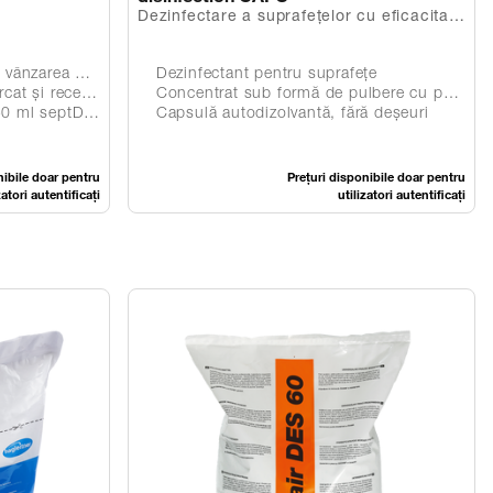
Dezinfectare a suprafețelor cu eficacitate
ridicată
ului septDES GEL
Dezinfectant pentru suprafețe
epții hoteliere
Concentrat sub formă de pulbere cu pH alcalin
l septDES GEL
Capsulă autodizolvantă, fără deșeuri
nibile doar pentru
Prețuri disponibile doar pentru
zatori autentificați
utilizatori autentificați