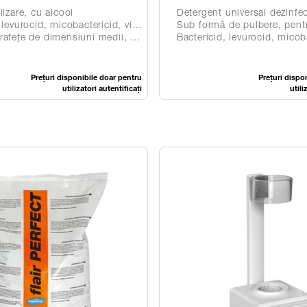
lizare, cu alcool
Detergent universal dezinfe
 virucid limitat PLUS; acționează suplimentar împotriva norovirusurilor în decurs de un minut
Sub formă de pulbere, pentru orice m
de dimensiuni medii, rezistente la alcool
Bactericid, levurocid, micobactericid, virucid,
Prețuri disponibile doar pentru
Prețuri dispo
utilizatori autentificați
utili