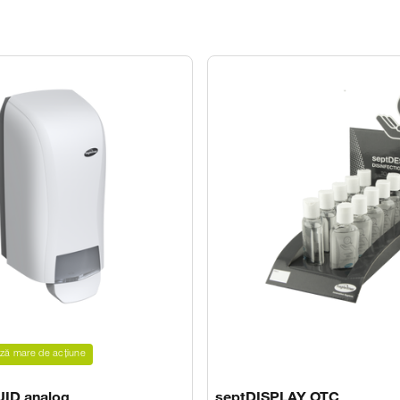
ză mare de acțiune
UID analog
septDISPLAY OTC