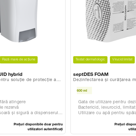
Rază mare de acțiune
Testat dermatologic
Virucid limitat
ID hybrid
septDES FOAM
ntru soluție de protecţie a
Dezinfectarea și curățarea mâ
na mâinilor
corpului
600 ml
fără atingere
Gata de utilizare pentru dezinfecția igi
e rezervă
Bactericid, levurocid, limitat
ă a dispenserului datorită sistemului inovator vacuumBAG
Utilizare cu apă pentru spălarea igie
Prețuri disponibile doar pentru
Prețuri dispo
utilizatori autentificați
utili