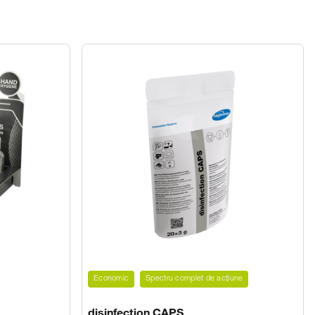
Economic
Spectru complet de acțiune
disinfection CAPS