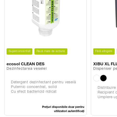
Superconcentrat
Rază mare de acțiune
Fără atingere
ecosol CLEAN DES
XIBU XL FLU
Dezinfectarea veselei
Dispenser pe
pielii şi igie
Detergent dezinfectant pentru veselă
Puternic concentrat, solid
Distribuire 
Cu efect bactericid ridicat
Recipient d
Umplere ușoară și sigur
Prețuri disponibile doar pentru
utilizatori autentificați