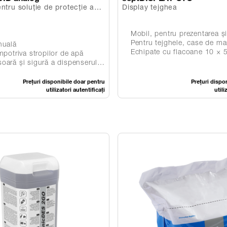
ntru soluție de protecţie a
Display tejghea
na mâinilor
Mobil, pentru prezentarea și vânzarea produs
Pentru tejghele, case de marcat și rec
nuală
Echipate cu flacoane 10 × 50 m
mpotriva stropilor de apă
ă a dispenserului datorită sistemului inovator vacuumBAG
Prețuri disponibile doar pentru
Prețuri dispo
utilizatori autentificați
utili