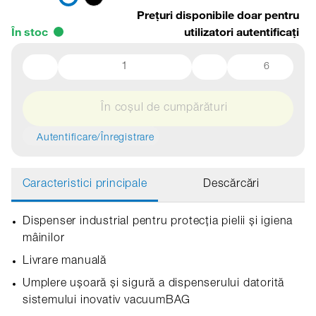
Prețuri disponibile doar pentru
În stoc
utilizatori autentificați
6
În coșul de cumpărături
Autentificare/Înregistrare
Caracteristici principale
Descărcări
Dispenser industrial pentru protecția pielii și igiena
mâinilor
Livrare manuală
Umplere ușoară și sigură a dispenserului datorită
sistemului inovativ vacuumBAG