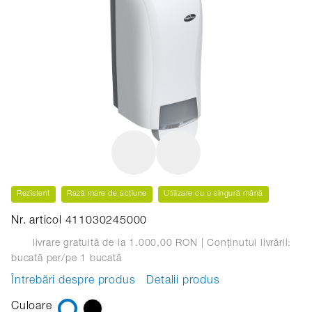
Rezistent
Rază mare de acțiune
Utilizare cu o singură mână
Nr. articol 411030245000
livrare gratuită de la 1.000,00 RON
| Conținutul livrării:
bucată
per/pe 1 bucată
Întrebări despre produs
Detalii produs
Culoare