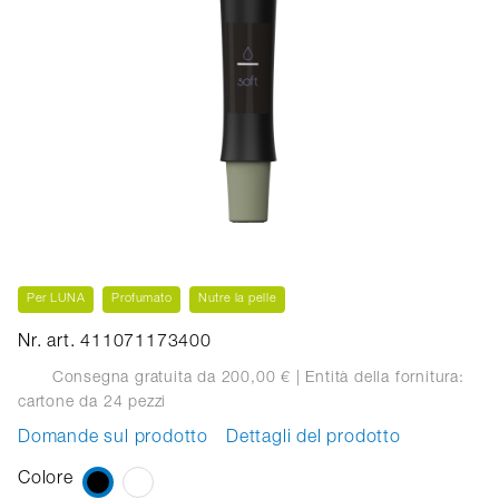
Per LUNA
Profumato
Nutre la pelle
Nr. art. 411071173400
Consegna gratuita da 200,00 €
| Entità della fornitura:
cartone
da 24 pezzi
Domande sul prodotto
Dettagli del prodotto
Colore