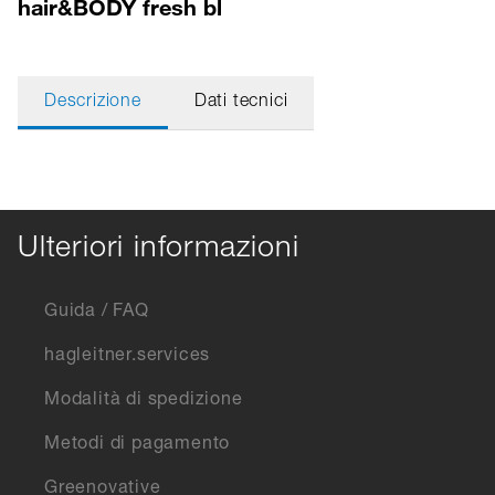
hair&BODY fresh bl
Descrizione
Dati tecnici
Ulteriori informazioni
Guida / FAQ
hagleitner.services
Modalità di spedizione
Metodi di pagamento
Greenovative