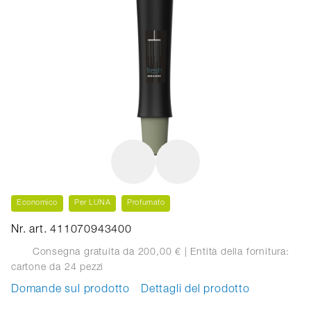
Economico
Per LUNA
Profumato
Nr. art. 411070943400
Consegna gratuita da 200,00 €
| Entità della fornitura:
cartone
da 24 pezzi
Domande sul prodotto
Dettagli del prodotto