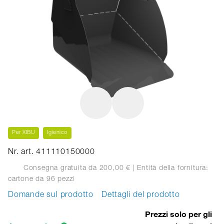
Per XIBU
Igienico
Nr. art. 411110150000
Consegna gratuita da 200,00 €
| Entità della fornitura:
cartone
da 96 pezzi
Domande sul prodotto
Dettagli del prodotto
Prezzi solo per gli