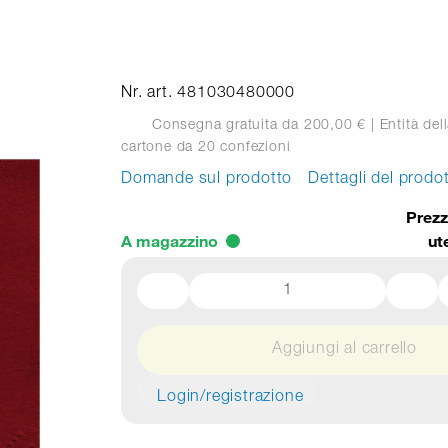
Nr. art. 481030480000
Consegna gratuita da 200,00 €
| Entità dell
cartone
da 20 confezioni
Domande sul prodotto
Dettagli del prodo
Prezz
A magazzino
ut
Aggiungi al carrello
Login/registrazione