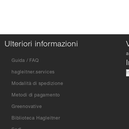
Ulteriori informazioni
a
Guida / FAQ
hagleitner.services
I
Modalità di spedizione
Metodi di pagamento
Greenovative
Biblioteca Hagleitner