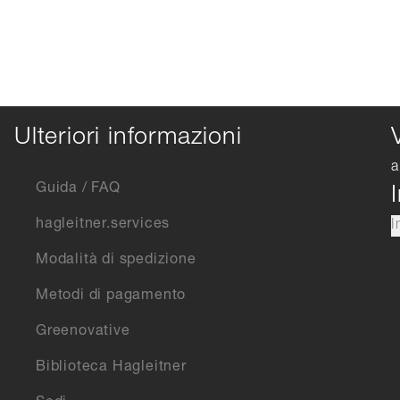
Ulteriori informazioni
a
Guida / FAQ
hagleitner.services
I
Modalità di spedizione
Metodi di pagamento
Greenovative
Biblioteca Hagleitner