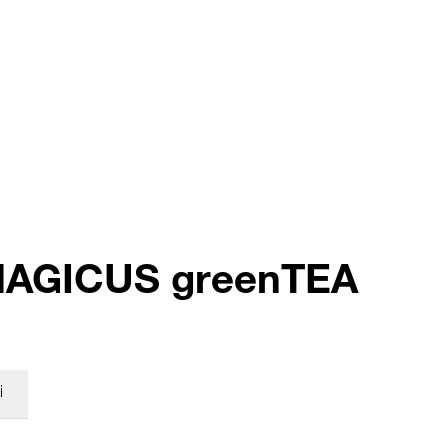
o MAGICUS greenTEA
i