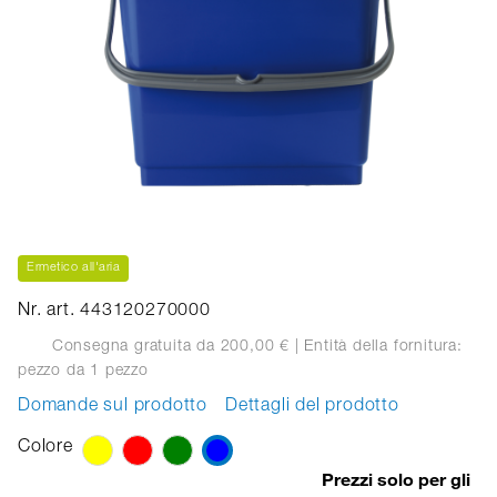
Ermetico all'aria
Nr. art. 443120270000
Consegna gratuita da 200,00 €
| Entità della fornitura:
pezzo
da 1 pezzo
Domande sul prodotto
Dettagli del prodotto
Colore
Prezzi solo per gli