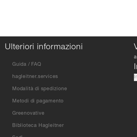
Ulteriori informazioni
a
Guida / FAQ
hagleitner.services
I
Modalità di spedizione
Metodi di pagamento
Greenovative
Biblioteca Hagleitner