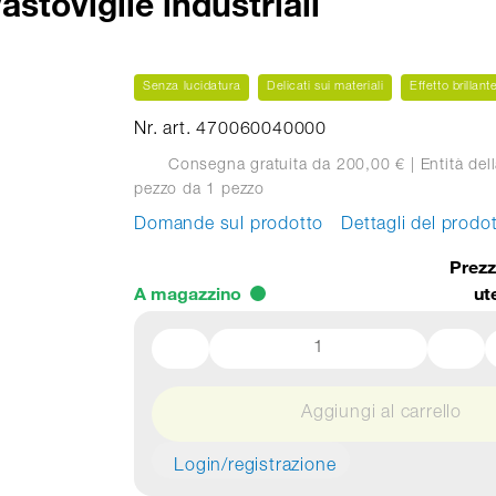
astoviglie industriali
Senza lucidatura
Delicati sui materiali
Effetto brillant
Nr. art. 470060040000
Consegna gratuita da 200,00 €
| Entità dell
pezzo
da 1 pezzo
Domande sul prodotto
Dettagli del prodo
Prezz
A magazzino
ut
Aggiungi al carrello
Login/registrazione