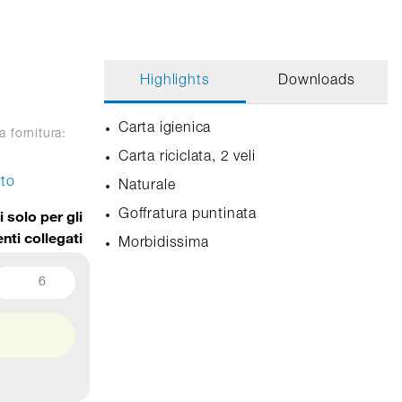
Highlights
Downloads
Carta igienica
a fornitura:
Carta riciclata, 2 veli
tto
Naturale
i solo per gli
Goffratura puntinata
enti collegati
Morbidissima
6