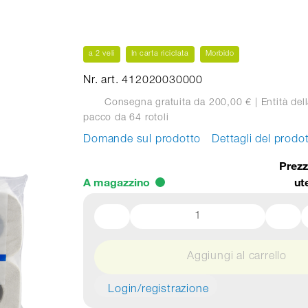
a 2 veli
In carta riciclata
Morbido
Nr. art. 412020030000
Consegna gratuita da 200,00 €
| Entità dell
pacco
da 64 rotoli
Domande sul prodotto
Dettagli del prodo
Prezz
A magazzino
ut
Aggiungi al carrello
Login/registrazione