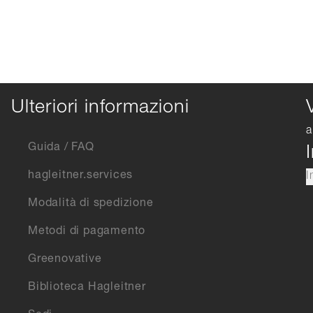
Ulteriori informazioni
a
Guida / FAQ
hagleitner.services
I
Modalità di spedizione
Metodi di pagamento
Greenovative
Biblioteca Hagleitner