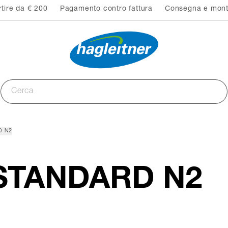
rtire da € 200
Pagamento contro fattura
Consegna e monta
D N2
a STANDARD N2