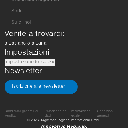
Biblioteca Hagleitner
Sedi
Su di noi
Venite a trovarci:
a Basiano o a Egna.
Impostazioni
Impostazioni dei cookie
Newsletter
Iscrizione alla newsletter
Condizioni generali di
Protezione dei
Informazione
Condizioni
vendita
dati
legale
generali
© 2026 Hagleitner Hygiene International GmbH
Innovative Hygiene.