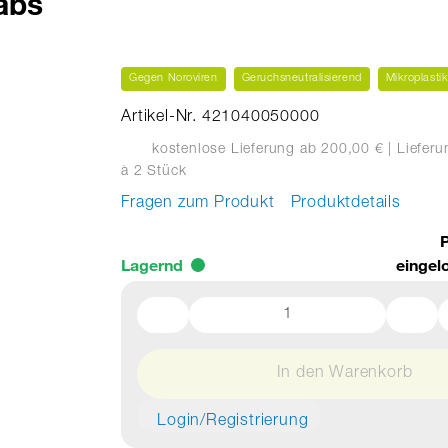
abs
Gegen Noroviren
Geruchsneutralisierend
Mikroplastik
Artikel-Nr. 421040050000
kostenlose Lieferung ab 200,00 €
| Liefer
à 2 Stück
Fragen zum Produkt
Produktdetails
P
Lagernd
eingel
In den Warenkorb
Login/Registrierung