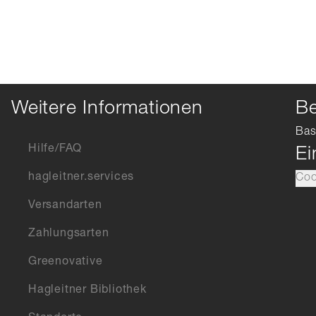
Weitere Informationen
Be
Bas
Hilfe/FAQ
Ei
hagleitner.services
Coo
Versandarten
Zahlungsarten
Greenovative
Hagleitner Bibliothek