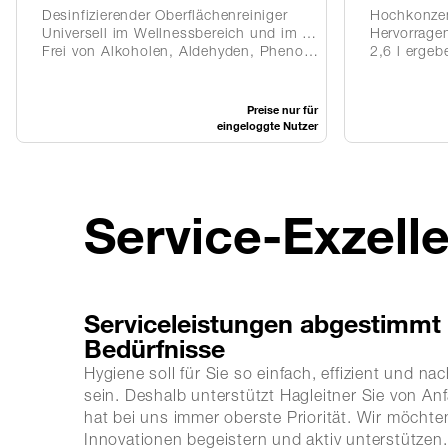
Desinfizierender Oberflächenreiniger
Hochkonzentrat, 
Universell im Wellnessbereich und im Gesundheitswesen einsetzbar
Hervorragende Bene
Frei von Alkoholen, Aldehyden, Phenolen und Parfüm
2,6 l ergeben bi
Preise nur für
eingeloggte Nutzer
Service-Exzell
Serviceleistungen abgestimmt 
Bedürfnisse
Hygiene soll für Sie so einfach, effizient und na
sein. Deshalb unterstützt Hagleitner Sie von A
hat bei uns immer oberste Priorität. Wir möchte
Innovationen begeistern und aktiv unterstützen