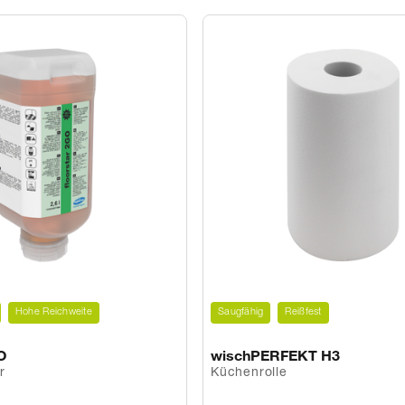
Hohe Reichweite
Saugfähig
Reißfest
O
wischPERFEKT H3
r
Küchenrolle