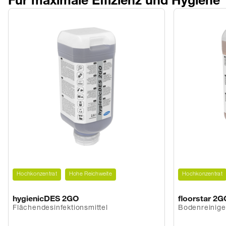
Hochkonzentrat
Hohe Reichweite
Hochkonzentrat
hygienicDES 2GO
floorstar 2G
Flächendesinfektionsmittel
Bodenreinige