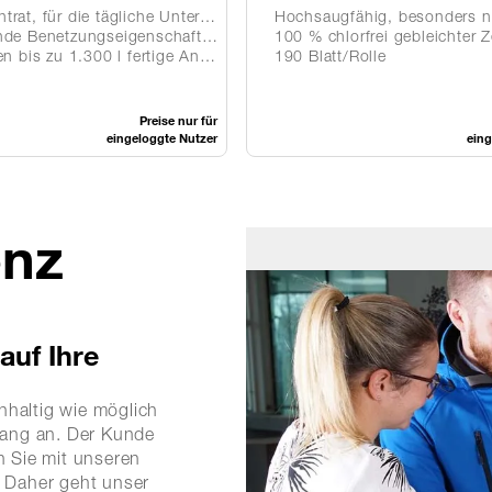
für die tägliche Unterhaltsreinigung
Hochsaugfähig, besonders na
tzungseigenschaft – für empfindliche Böden
100 % chlorfrei gebleichter Ze
s zu 1.300 l fertige Anwendungslösung
190 Blatt/Rolle
Preise nur für
eingeloggte Nutzer
eing
enz
auf Ihre
chhaltig wie möglich
nfang an. Der Kunde
n Sie mit unseren
. Daher geht unser