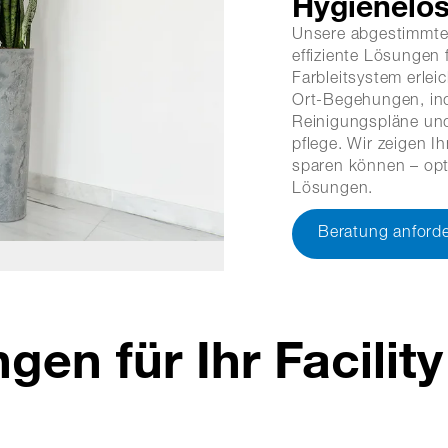
Hygienelö
Unsere abgestimmte
effiziente Lösungen
Farbleitsystem erlei
Ort-Begehungen, ind
Reinigungspläne un
pflege. Wir zeigen I
sparen können – opt
Lösungen.
Beratung anford
gen für Ihr Facili