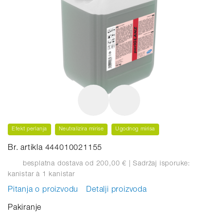
Efekt perlanja
Neutralizira mirise
Ugodnog mirisa
Br. artikla 444010021155
besplatna dostava od 200,00 €
| Sadržaj isporuke:
kanistar
à 1 kanistar
Pitanja o proizvodu
Detalji proizvoda
Pakiranje