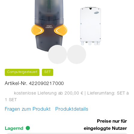
Computergesteuert
SET
Artikel-Nr. 422090217000
kostenlose Lieferung ab 200,00 €
| Lieferumfang: SET
à
1 SET
Fragen zum Produkt
Produktdetails
Preise nur für
Lagernd
eingeloggte Nutzer