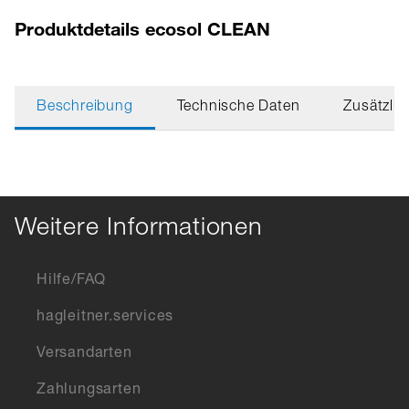
Produktdetails ecosol CLEAN
Beschreibung
Technische Daten
Zusätzlic
Weitere Informationen
Hilfe/FAQ
hagleitner.services
Versandarten
Zahlungsarten