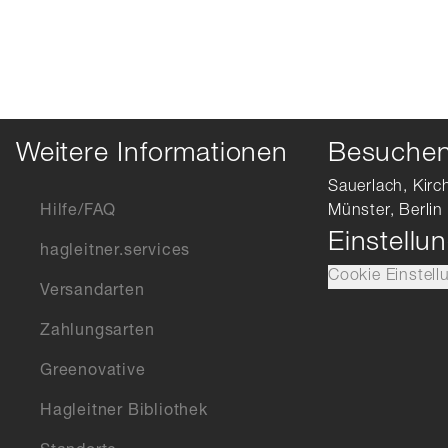
Weitere Informationen
Besuchen 
Sauerlach, Kirc
Hilfe/FAQ
Münster, Berlin
Einstellu
hagleitner.services
Cookie Einstell
Versandarten
Zahlungsarten
Greenovative
Hagleitner Bibliothek