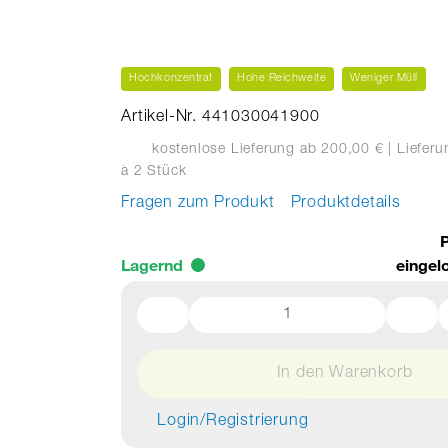
Hochkonzentrat
Hohe Reichweite
Weniger Müll
Artikel-Nr. 441030041900
kostenlose Lieferung ab 200,00 €
| Liefer
à 2 Stück
Fragen zum Produkt
Produktdetails
P
Lagernd
eingel
In den Warenkorb
Login/Registrierung