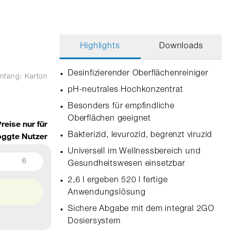
Highlights
Downloads
Desinfizierender Oberflächenreiniger
umfang: Karton
pH-neutrales Hochkonzentrat
Besonders für empfindliche
Oberflächen geeignet
reise nur für
oggte Nutzer
Bakterizid, levurozid, begrenzt viruzid
Universell im Wellnessbereich und
6
Gesundheitswesen einsetzbar
2,6 l ergeben 520 l fertige
Anwendungslösung
Sichere Abgabe mit dem integral 2GO
Dosiersystem