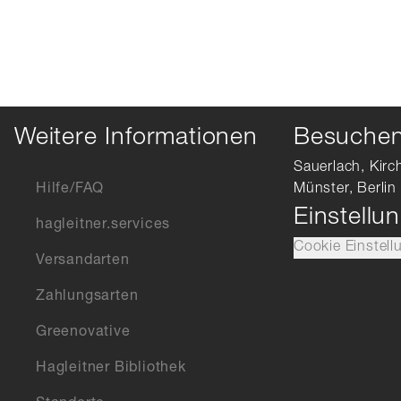
Weitere Informationen
Besuchen 
Sauerlach, Kirc
Hilfe/FAQ
Münster, Berlin
Einstellu
hagleitner.services
Cookie Einstell
Versandarten
Zahlungsarten
Greenovative
Hagleitner Bibliothek