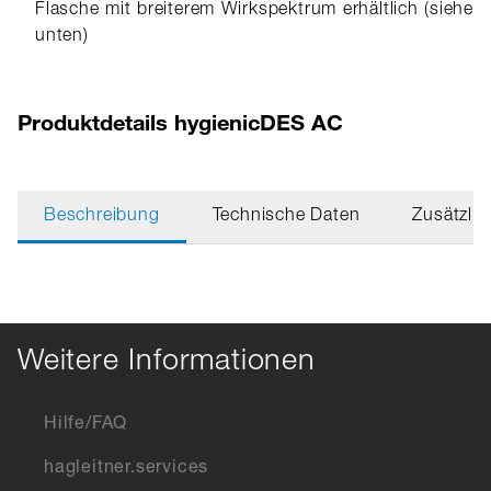
Flasche mit breiterem Wirkspektrum erhältlich (siehe
unten)
Produktdetails hygienicDES AC
Beschreibung
Technische Daten
Zusätzlic
Weitere Informationen
Hilfe/FAQ
hagleitner.services