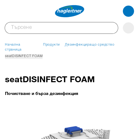
Начална
Продукти
Дезинфекциращо средство
страница
seatDISINFECT FOAM
seatDISINFECT FOAM
Почистване и бърза дезинфекция