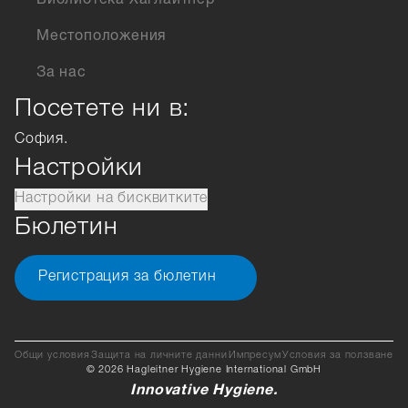
Библиотека Хаглайтнер
Местоположения
За нас
Посетете ни в:
София.
Настройки
Настройки на бисквитките
Бюлетин
Регистрация за бюлетин
Общи условия
Защита на личните данни
Импресум
Условия за ползване
© 2026 Hagleitner Hygiene International GmbH
Innovative Hygiene.