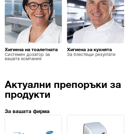
Хигиена на тоалетната
Хигиена за кухнята
Х
Системен дозатор за
За блестящи резултати
Чи
вашата компания
а
Актуални препоръки за
продукти
За вашата фирма