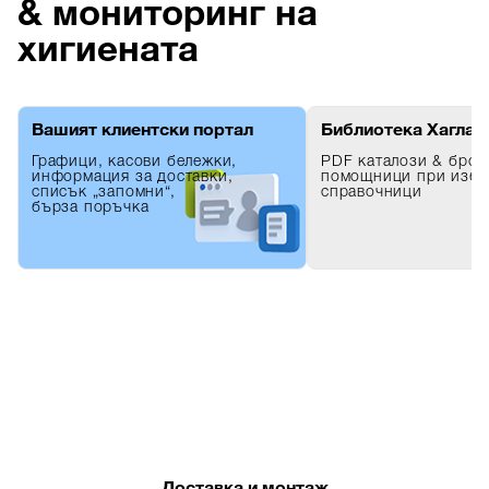
& мониторинг на
хигиената
Вашият клиентски портал
Библиотека Хаглай
Графици, касови бележки,
PDF каталози & брош
информация за доставки,
помощници при избор
списък „запомни“,
справочници
бърза поръчка
Доставка и монтаж