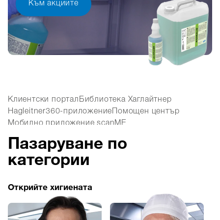
Към акциите
Клиентски портал
Библиотека Хаглайтнер
Hagleitner360-приложение
Помощен център
Мобилно приложение scanME
Пазаруване по
Всички дигитални инструменти
категории
Открийте хигиената