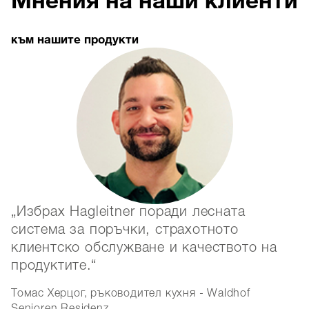
към нашите продукти
Избрах Hagleitner поради лесната
система за поръчки, страхотното
в
клиентско обслужване и качеството на
д
продуктите.
с
к
Томас Херцог, ръководител кухня - Waldhof
В