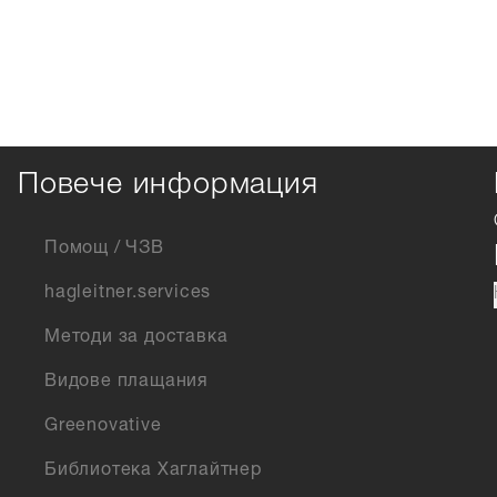
Повече информация
Помощ / ЧЗВ
hagleitner.services
Методи за доставка
Видове плащания
Greenovative
Библиотека Хаглайтнер