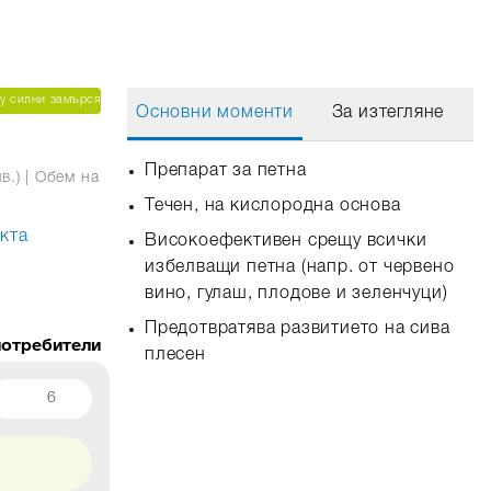
а
у силни замърсявания
Основни моменти
За изтегляне
Препарат за петна
в.)
| Обем на
Течен, на кислородна основа
кта
Високоефективен срещу всички
избелващи петна (напр. от червено
вино, гулаш, плодове и зеленчуци)
Предотвратява развитието на сива
плесен
6