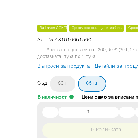
За havon CONTROL
Срещу подлежащи на избелване петн
Срещ
Арт. № 431010051500
безплатна доставка от 200,00 € (391,17 л
доставката: туба
по 1 туба
Въпроси за продукта
Детайли за проду
Съд
30 г
65 кг
В наличност
В количката