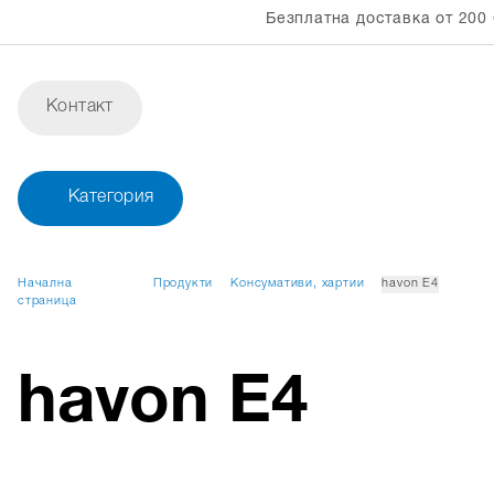
Безплатна доставка от 200 
Контакт
Категория
Начална
Продукти
Консумативи, хартии
havon E4
страница
havon E4