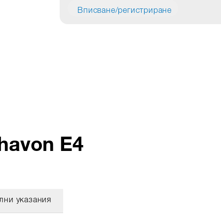
Вписване/регистриране
havon E4
лни указания