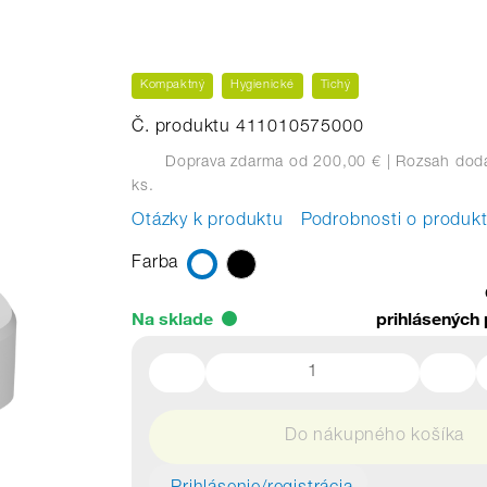
Kompaktný
Hygienické
Tichý
Č. produktu 411010575000
Doprava zdarma od 200,00 €
| Rozsah dodá
ks.
Otázky k produktu
Podrobnosti o produk
Farba
Na sklade
prihlásených 
Do nákupného košíka