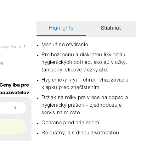
Highlights
Stiahnuť
Manuálne otváranie
vky: ks.
à 1
Pre bezpečnú a diskrétnu likvidáciu
hygienických potrieb, ako sú vložky,
te
tampóny, slipové vložky atď.
Hygienický kryt – chráni vhadzovaciu
Ceny iba pre
klapku pred znečistením
používateľov
Držiak na rolky pre vrece na odpad a
hygienický prášok – zjednodušuje
6
servis na mieste
Ochrana pred náhľadom
Robustný, a s dlhou životnosťou