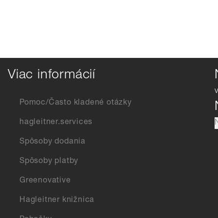
Viac informácií
Pomoc/Často kladené otázky
hagleitner.services
Spôsoby dodania
Spôsoby platby
Greenovative
Hagleitner knižnica