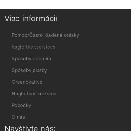
Viac informácií
Pomoc/Často kladené otázky
hagleitner.services
Spôsoby dodania
Spôsoby platby
Greenovative
Hagleitner knižnica
Pobočky
O nás
Navštívte nás: