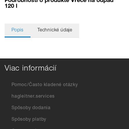
120 l
Popis
Technické údaje
Viac informácií
Pomoc/Často kladené otázky
hagleitner.services
Spôsoby dodania
Spôsoby platby