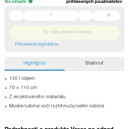
Na sklade
prihlásených používateľov
6
Do nákupného košíka
Prihlásenie/registrácia
Highlights
Stiahnuť
120 l objem
70 × 110 cm
Z recyklovaného materiálu
Modré/odolné voči roztrhnutiu/veľmi odolné
Podrobnosti o produkte Vrece na odpad