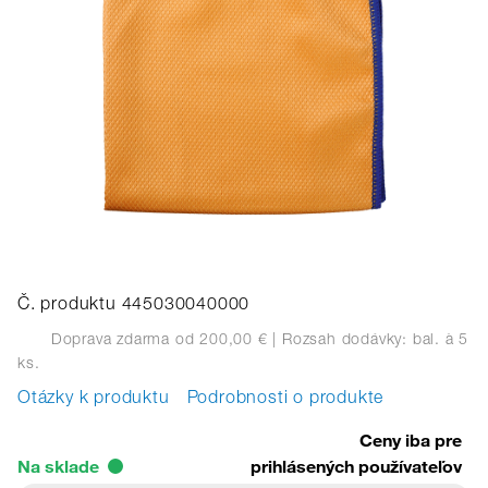
Č. produktu 445030040000
Doprava zdarma od 200,00 €
| Rozsah dodávky: bal.
à 5
ks.
Otázky k produktu
Podrobnosti o produkte
Ceny iba pre
Na sklade
prihlásených používateľov